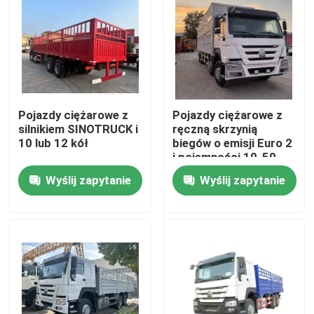
Pojazdy ciężarowe z
Pojazdy ciężarowe z
silnikiem SINOTRUCK i
ręczną skrzynią
10 lub 12 kół
biegów o emisji Euro 2
i pojemności 10-50
ton
Wyślij zapytanie
Wyślij zapytanie
Dom
Produkty
Filmy