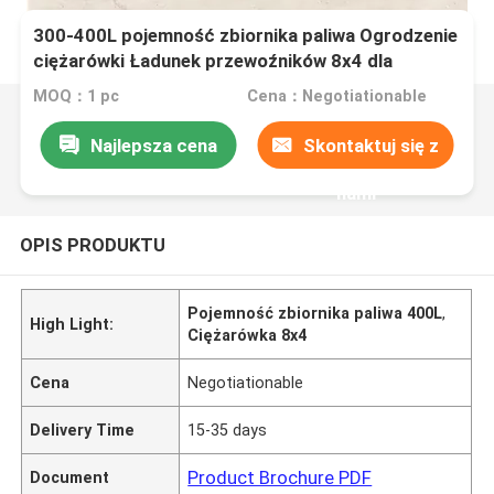
300-400L pojemność zbiornika paliwa Ogrodzenie
ciężarówki Ładunek przewoźników 8x4 dla
wymagań klientów
MOQ：1 pc
Cena：Negotiationable
Najlepsza cena
Skontaktuj się z
nami
OPIS PRODUKTU
Pojemność zbiornika paliwa 400L
,
High Light:
Ciężarówka 8x4
Cena
Negotiationable
Delivery Time
15-35 days
Product Brochure PDF
Document