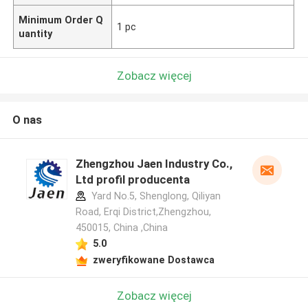
Minimum Order Q
1 pc
uantity
Zobacz więcej
O nas
Zhengzhou Jaen Industry Co.,
Ltd profil producenta
Yard No.5, Shenglong, Qiliyan
Road, Erqi District,Zhengzhou,
450015, China ,China
5.0
zweryfikowane Dostawca
Zobacz więcej