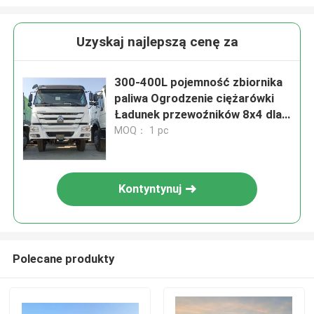
Uzyskaj najlepszą cenę za
300-400L pojemność zbiornika
paliwa Ogrodzenie ciężarówki
Ładunek przewoźników 8x4 dla
wymagań klientów
MOQ： 1 pc
Kontyntynuj
Polecane produkty