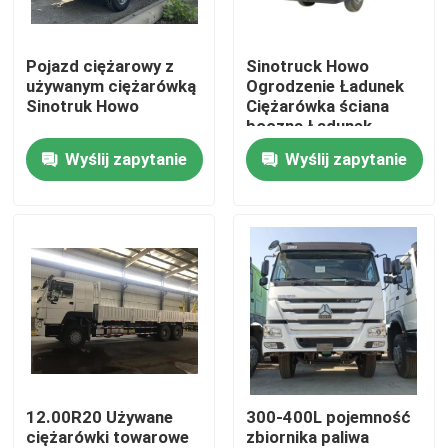
O nas
Pojazd ciężarowy z
Sinotruck Howo
używanym ciężarówką
Ogrodzenie Ładunek
Sinotruk Howo
Ciężarówka ściana
Wycieczka po fabryce
boczna Ładunek
Ciężarówka Transport
Wyślij zapytanie
Wyślij zapytanie
Ciężarówka 6X4 Ciężki
Kontrola jakości
380hp Stack
Skontaktuj się z nami
Poprosić o wycenę
Stosowane ciężarówki do zrzucania odpadów
12.00R20 Używane
300-400L pojemność
ciężarówki towarowe
zbiornika paliwa
Używane Wywrotki