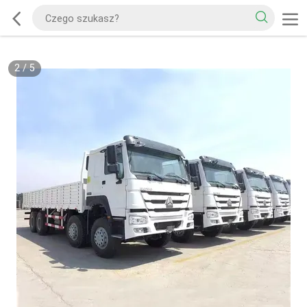
2
/
5