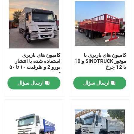
کامیون های باربری با
کامیون های باربری
موتور SINOTRUCK و 10
استفاده شده با انتشار
یا 12 چرخ
یورو 2 و ظرفیت ۱۰ تا ۵۰
تن
ارسال سؤال
ارسال سؤال
صفحه اصلی
محصولات
فیلم های