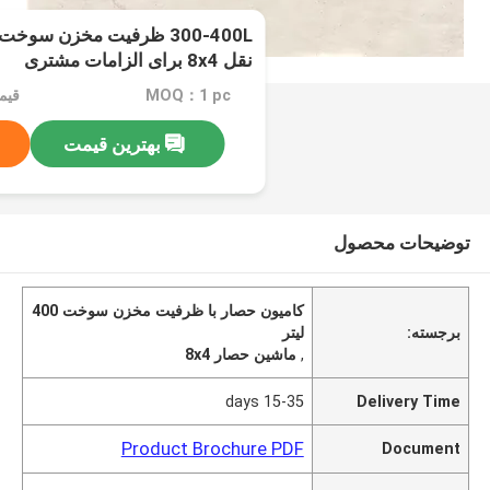
300-400L ظرفیت مخزن سو
نقل 8x4 برای الزامات مشتری
MOQ：1 pc
قیمت：ble
بهترین قیمت
توضیحات محصول
کامیون حصار با ظرفیت مخزن سوخت 400
برجسته:
لیتر
,
ماشین حصار 8x4
15-35 days
Delivery Time
Product Brochure PDF
Document