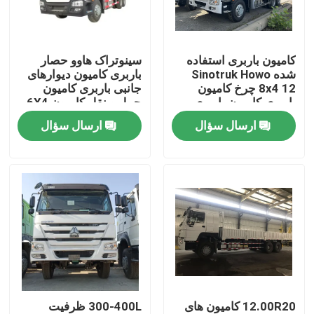
درباره ما
کامیون باربری استفاده
سینوتراک هاوو حصار
شده Sinotruk Howo
باربری کامیون دیوارهای
تور کارخانه
8x4 12 چرخ کامیون
جانبی باربری کامیون
باربری کامیون باربری
حمل و نقل کامیون 6X4
کامیون
کار سنگین 380hp
ارسال سؤال
ارسال سؤال
کنترل کیفیت
با ما تماس بگیرید
درخواست نقل قول
کامیون های زباله برداری استفاده شده
12.00R20 کامیون های
300-400L ظرفیت
کامیون های تخلیه کننده دست دوم