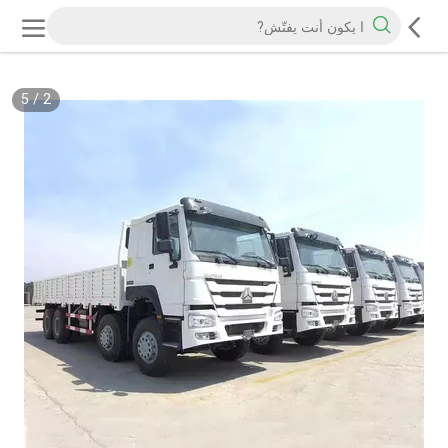
5
/
2