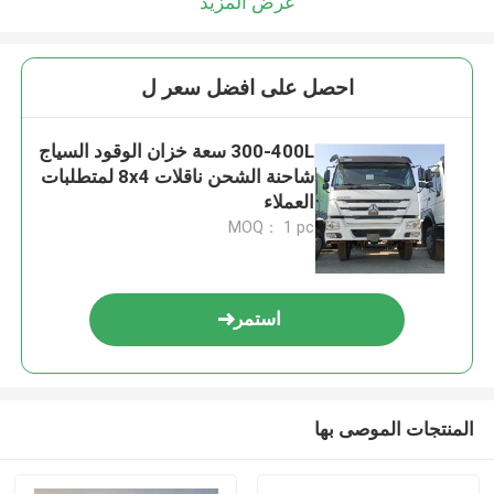
عرض المزيد
احصل على افضل سعر ل
300-400L سعة خزان الوقود السياج
شاحنة الشحن ناقلات 8x4 لمتطلبات
العملاء
MOQ： 1 pc
استمر
المنتجات الموصى بها