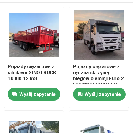
Pojazdy ciężarowe z
Pojazdy ciężarowe z
silnikiem SINOTRUCK i
ręczną skrzynią
10 lub 12 kół
biegów o emisji Euro 2
i pojemności 10-50
ton
Dom
Wyślij zapytanie
Wyślij zapytanie
Produkty
Filmy