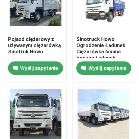
O nas
Wycieczka po fabryce
Pojazd ciężarowy z
Sinotruck Howo
używanym ciężarówką
Ogrodzenie Ładunek
Sinotruk Howo
Ciężarówka ściana
Kontrola jakości
boczna Ładunek
Ciężarówka Transport
Wyślij zapytanie
Wyślij zapytanie
Ciężarówka 6X4 Ciężki
380hp Stack
Skontaktuj się z nami
Poprosić o wycenę
Stosowane ciężarówki do zrzucania odpadów
Używane Wywrotki