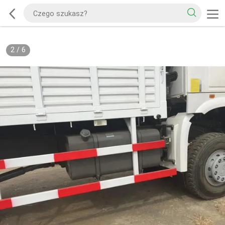
2
/
6