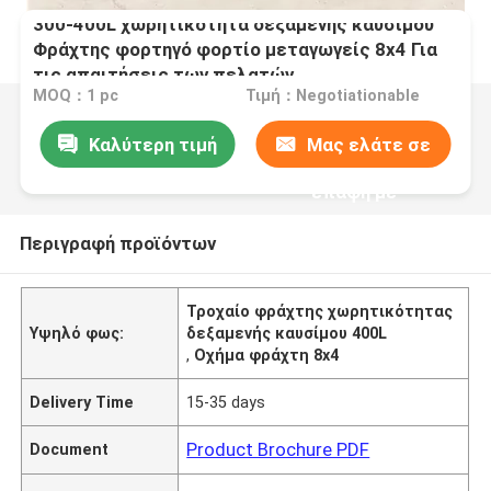
300-400L χωρητικότητα δεξαμενής καυσίμου
Φράχτης φορτηγό φορτίο μεταγωγείς 8x4 Για
τις απαιτήσεις των πελατών
MOQ：1 pc
Τιμή：Negotiationable
Καλύτερη τιμή
Μας ελάτε σε
επαφή με
Περιγραφή προϊόντων
Τροχαίο φράχτης χωρητικότητας
Υψηλό φως:
δεξαμενής καυσίμου 400L
,
Οχήμα φράχτη 8x4
Delivery Time
15-35 days
Product Brochure PDF
Document