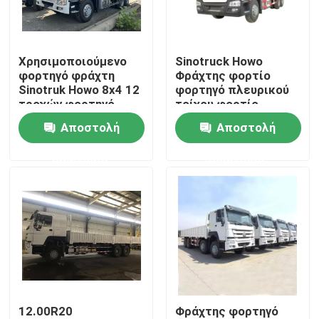
Περίπου εμείς
Χρησιμοποιούμενο
Sinotruck Howo
φορτηγό φράχτη
Φράχτης φορτίο
Γύρος εργοστασίων
Sinotruk Howo 8x4 12
φορτηγό πλευρικού
τροχών φορτηγό
τοίχου φορτίο
φορτηγό φορτηγό
φορτηγό μεταφορικό
Αποστολή
Αποστολή
Ποιοτικός έλεγχος
φορτηγό φορτηγό
φορτηγό 6X4 βαρύ
φορτίο 380hp
ερώτησης
ερώτησης
Επαφή ΗΠΑ
Ζητήστε ένα απόσπασμα
Μεταχειρισμένα ανατρεπόμενα φορτηγά
12.00R20
Φράχτης φορτηγό
Χρησιμοποιημένα Tipper φορτηγά