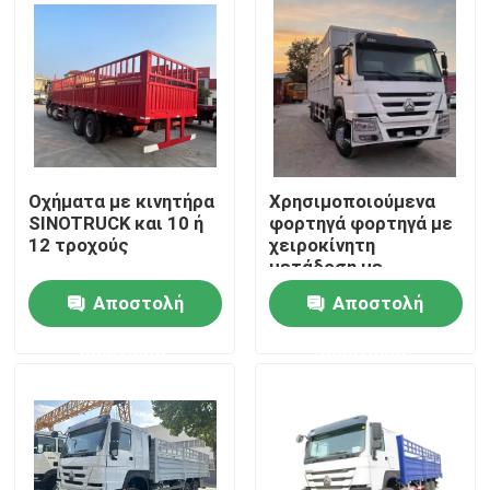
Οχήματα με κινητήρα
Χρησιμοποιούμενα
SINOTRUCK και 10 ή
φορτηγά φορτηγά με
12 τροχούς
χειροκίνητη
μετάδοση με
εκπομπές Euro2 και
Αποστολή
Αποστολή
χωρητικότητα 10-50
τόνων
Σπίτι
ερώτησης
ερώτησης
Προϊόντα
Βίντεο