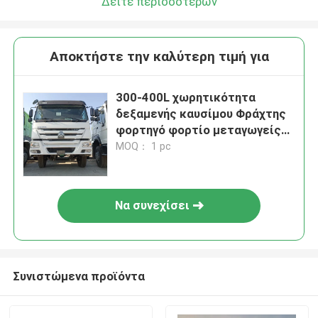
Δείτε περισσότερων
Αποκτήστε την καλύτερη τιμή για
300-400L χωρητικότητα
δεξαμενής καυσίμου Φράχτης
φορτηγό φορτίο μεταγωγείς
8x4 Για τις απαιτήσεις των
MOQ： 1 pc
πελατών
Να συνεχίσει
Συνιστώμενα προϊόντα