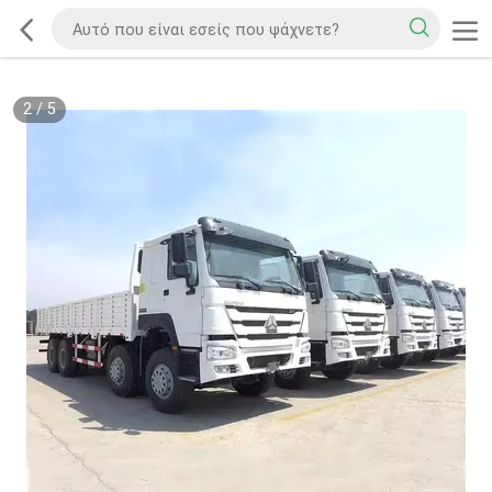
2
/
5