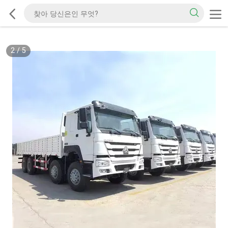
2
/
5