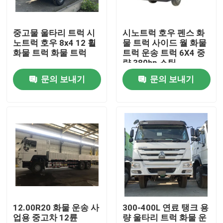
우리에 대하여
중고물 울타리 트럭 시
시노트럭 호우 펜스 화
노트럭 호우 8x4 12 휠
물 트럭 사이드 월 화물
화물 트럭 화물 트럭
트럭 운송 트럭 6X4 중
공장 여행
량 380hp 스틱
문의 보내기
문의 보내기
품질 관리
연락주세요
인용문을 요구하세요
중고 덤프트럭
12.00R20 화물 운송 사
300-400L 연료 탱크 용
업용 중고차 12륜
량 울타리 트럭 화물 운
사용된 덤프차