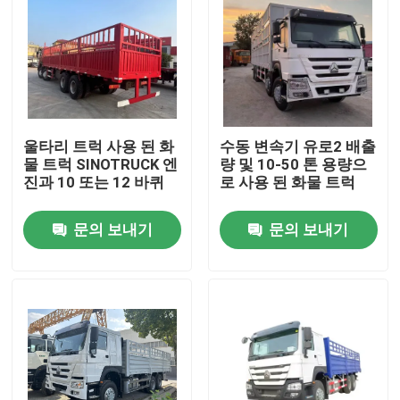
울타리 트럭 사용 된 화
수동 변속기 유로2 배출
물 트럭 SINOTRUCK 엔
량 및 10-50 톤 용량으
진과 10 또는 12 바퀴
로 사용 된 화물 트럭
문의 보내기
문의 보내기
집
제품
비디오