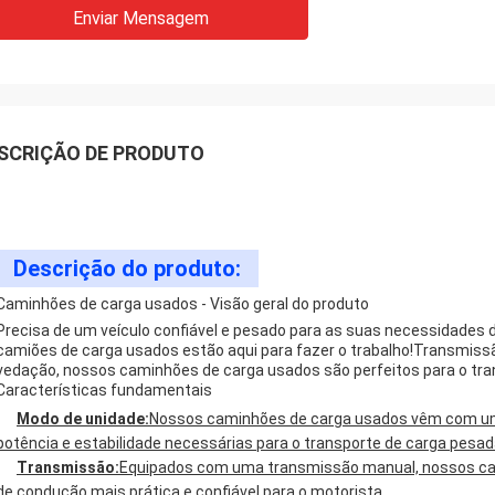
Enviar Mensagem
SCRIÇÃO DE PRODUTO
Descrição do produto:
Caminhões de carga usados - Visão geral do produto
Precisa de um veículo confiável e pesado para as suas necessidades 
camiões de carga usados estão aqui para fazer o trabalho!Transmissã
vedação, nossos caminhões de carga usados são perfeitos para o tra
Características fundamentais
Modo de unidade:
Nossos caminhões de carga usados vêm com um
potência e estabilidade necessárias para o transporte de carga pesad
Transmissão:
Equipados com uma transmissão manual, nossos ca
de condução mais prática e confiável para o motorista.