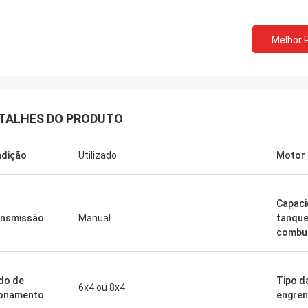
Melhor 
TALHES DO PRODUTO
dição
Utilizado
Motor
Capaci
nsmissão
Manual
tanque
combus
do de
Tipo d
6x4 ou 8x4
onamento
engre