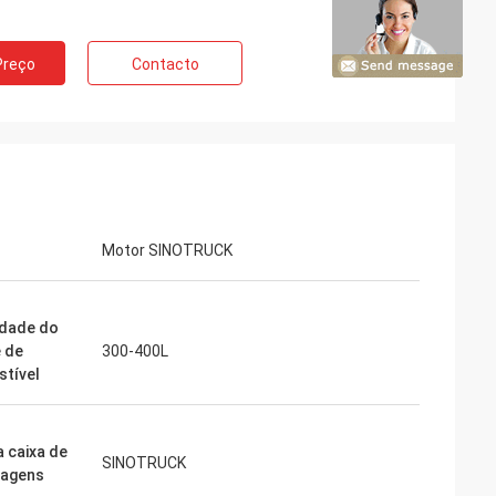
Preço
Contacto
Motor SINOTRUCK
dade do
 de
300-400L
tível
a caixa de
SINOTRUCK
nagens