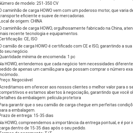
Número de modelo: 251-350 CV
O caminhão de carga HOWO vem com um poderoso motor, que varia de 
transporte eficiente e suave de mercadorias.
Local de origem: CHINA
O caminhão de carga HOWO, orgulhosamente fabricado na China, atend
mais recente tecnologia e equipamentos.
Certificação: CE, ISO
O camião de carga HOWO é certificado com CE e ISO, garantindo a sua 
do seu negócio.
Quantidade mínima de encomenda: 1 pc
Na HOWO, entendemos que cada negócio tem necessidades diferente
pedido de apenas um camião,para que possam comprar o número ex
incómodo..
Preço: Negociável
Acreditamos em oferecer aos nossos clientes o melhor valor para o se
competitivos e estamos abertos à negociação, garantindo que você o
Detalhes da embalagem: película protetora
Para garantir que o seu camião de carga chegue em perfeitas condiçõ
para a embalagem.
Prazo de entrega: 15-35 dias
Na HOWO, compreendemos a importância da entrega pontual, e é por 
carga dentro de 15-35 dias após o seu pedido.