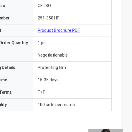
ção
CE, ISO
umber
251-350 HP
t
Product Brochure PDF
Order Quantity
1 pc
Negotiationable
 Details
Protecting film
Time
15-35 days
Terms
T/T
lity
100 sets per month