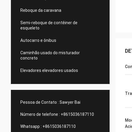
Reboque da caravana
Semi-reboque de contêiner de
esqueleto
Autocarro e ônibus
DE
Caminhão usado do misturador
concreto
Con
Elevadores elevadores usados
Tra
Pessoa de Contato :
Sawyer Bai
Número de telefone :
+8615036187110
Mo
Whatsapp :
+8615036187110
Aci