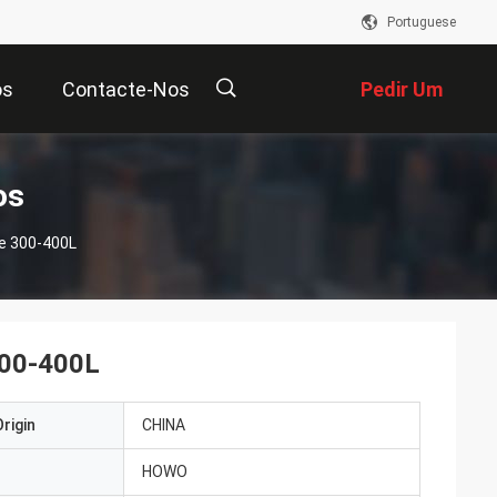
Portuguese
os
Contacte-Nos
Pedir Um
Orçamento
描
os
e 300-400L
述
300-400L
rigin
CHINA
HOWO