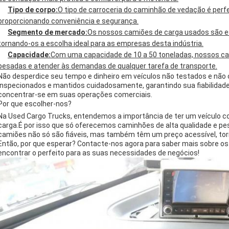
Tipo de corpo:
O tipo de carroceria do caminhão de vedação é perfei
proporcionando conveniência e segurança.
Segmento de mercado:
Os nossos camiões de carga usados são es
tornando-os a escolha ideal para as empresas desta indústria.
Capacidade:
Com uma capacidade de 10 a 50 toneladas, nossos c
pesadas e atender às demandas de qualquer tarefa de transporte.
Não desperdice seu tempo e dinheiro em veículos não testados e não
inspecionados e mantidos cuidadosamente, garantindo sua fiabilidade 
concentrar-se em suas operações comerciais.
Por que escolher-nos?
Na Used Cargo Trucks, entendemos a importância de ter um veículo co
carga.É por isso que só oferecemos caminhões de alta qualidade e p
camiões não só são fiáveis, mas também têm um preço acessível, tor
Então, por que esperar? Contacte-nos agora para saber mais sobre o
encontrar o perfeito para as suas necessidades de negócios!