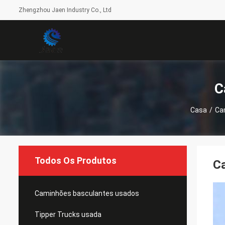
Zhengzhou Jaen Industry Co., Ltd
C
Casa
/
Ca
Todos Os Produtos
Ca
Caminhões basculantes usados
Tipper Trucks usada