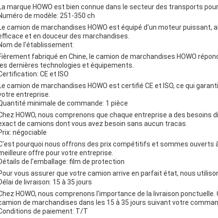
La marque HOWO est bien connue dans le secteur des transports pour sa
Numéro de modèle: 251-350 ch
Le camion de marchandises HOWO est équipé d'un moteur puissant, all
efficace et en douceur des marchandises.
Nom de l'établissement:
Fièrement fabriqué en Chine, le camion de marchandises HOWO répond a
les dernières technologies et équipements.
Certification: CE et ISO
Le camion de marchandises HOWO est certifié CE et ISO, ce qui garantit
votre entreprise.
Quantité minimale de commande: 1 pièce
Chez HOWO, nous comprenons que chaque entreprise a des besoins dif
exact de camions dont vous avez besoin sans aucun tracas.
Prix: négociable
C'est pourquoi nous offrons des prix compétitifs et sommes ouverts à
meilleure offre pour votre entreprise.
Détails de l'emballage: film de protection
Pour vous assurer que votre camion arrive en parfait état, nous utiliso
Délai de livraison: 15 à 35 jours
Chez HOWO, nous comprenons l'importance de la livraison ponctuelle. C
camion de marchandises dans les 15 à 35 jours suivant votre comman
Conditions de paiement: T/T