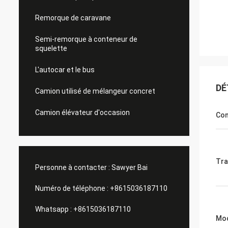
Remorque de caravane
Semi-remorque à conteneur de
squelette
L'autocar et le bus
DÉ
Camion utilisé de mélangeur concret
Camion élévateur d'occasion
Con
Tra
Personne à contacter :
Sawyer Bai
Numéro de téléphone :
+8615036187110
Whatsapp :
+8615036187110
Mod