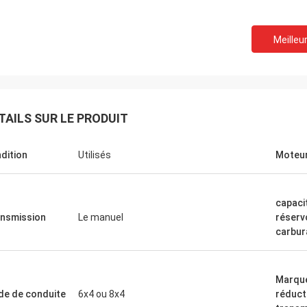
Meilleur
TAILS SUR LE PRODUIT
dition
Utilisés
Moteu
capaci
nsmission
Le manuel
réserv
carbur
Marqu
e de conduite
6x4 ou 8x4
réduct