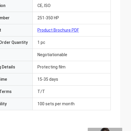
ion
CE, ISO
umber
251-350 HP
t
Product Brochure PDF
Order Quantity
1 pc
Negotiationable
 Details
Protecting film
Time
15-35 days
Terms
T/T
lity
100 sets per month