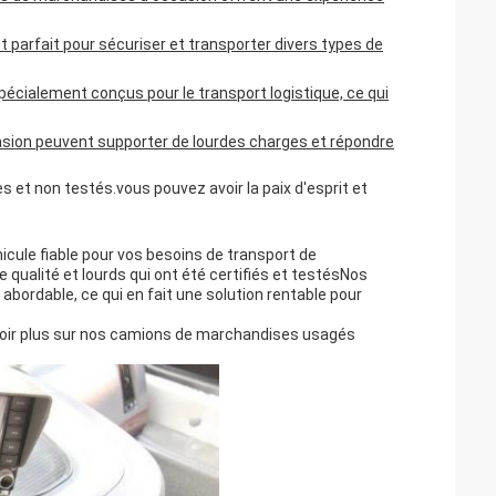
t parfait pour sécuriser et transporter divers types de
cialement conçus pour le transport logistique, ce qui
asion peuvent supporter de lourdes charges et répondre
s et non testés.vous pouvez avoir la paix d'esprit et
cule fiable pour vos besoins de transport de
ualité et lourds qui ont été certifiés et testésNos
abordable, ce qui en fait une solution rentable pour
oir plus sur nos camions de marchandises usagés