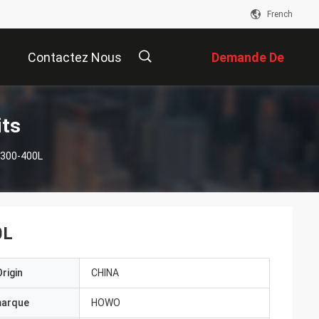
French
Contactez Nous
Demande De
Soumission
描
its
 300-400L
述
0L
rigin
CHINA
marque
HOWO