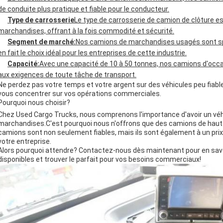
de conduite plus pratique et fiable pour le conducteur.
Type de carrosserie
Le type de carrosserie de camion de clôture es
marchandises, offrant à la fois commodité et sécurité.
Segment de marché:
Nos camions de marchandises usagés sont spé
en fait le choix idéal pour les entreprises de cette industrie.
Capacité:
Avec une capacité de 10 à 50 tonnes, nos camions d'occ
aux exigences de toute tâche de transport.
Ne perdez pas votre temps et votre argent sur des véhicules peu fiable
vous concentrer sur vos opérations commerciales.
Pourquoi nous choisir?
Chez Used Cargo Trucks, nous comprenons l'importance d'avoir un véhi
marchandises.C'est pourquoi nous n'offrons que des camions de haute q
camions sont non seulement fiables, mais ils sont également à un prix 
votre entreprise.
Alors pourquoi attendre? Contactez-nous dès maintenant pour en sav
disponibles et trouver le parfait pour vos besoins commerciaux!