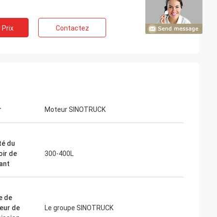
 Prix
Contactez
r
Moteur SINOTRUCK
té du
oir de
300-400L
ant
e de
eur de
Le groupe SINOTRUCK