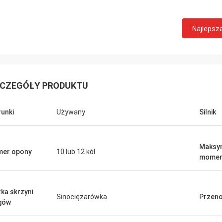
Najlepsz
CZEGÓŁY PRODUKTU
unki
Używany
Silnik
Maksy
er opony
10 lub 12 kół
momen
ka skrzyni
Sinociężarówka
Przeno
gów