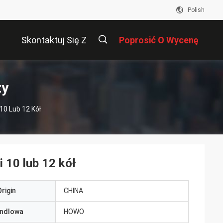
Polish
Skontaktuj Się Z
Poprosić O Wycenę
Nami
描
ty
10 Lub 12 Kół
述
 10 lub 12 kół
rigin
CHINA
ndlowa
HOWO