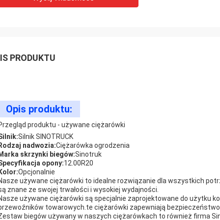
IS PRODUKTU
Opis produktu:
Przegląd produktu - używane ciężarówki
Silnik:
Silnik SINOTRUCK
Rodzaj nadwozia:
Ciężarówka ogrodzenia
Marka skrzynki biegów:
Sinotruk
Specyfikacja opony:
12.00R20
Kolor:
Opcjonalnie
Nasze używane ciężarówki to idealne rozwiązanie dla wszystkich pot
są znane ze swojej trwałości i wysokiej wydajności.
Nasze używane ciężarówki są specjalnie zaprojektowane do użytku ko
przewoźników towarowych.te ciężarówki zapewniają bezpieczeństwo 
Zestaw biegów używany w naszych ciężarówkach to również firma Sino