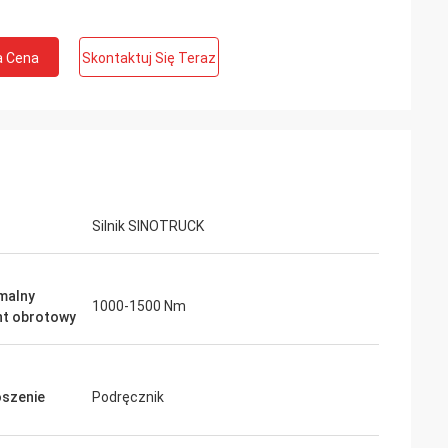
a Cena
Skontaktuj Się Teraz
Silnik SINOTRUCK
malny
1000-1500 Nm
t obrotowy
szenie
Podręcznik