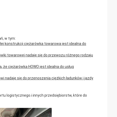
ń, w tym:
łej konstrukcji ciężarówka towarowa jest idealna do
rówki towarowej nadaje się do przewozu różnego rodzaju
ą, że ciężarówka HOWO jest idealna do usług
kowi nadaje się do przenoszenia ciężkich ładunków i jazdy
u logistycznego.i innych przedsiębiorstw, które do