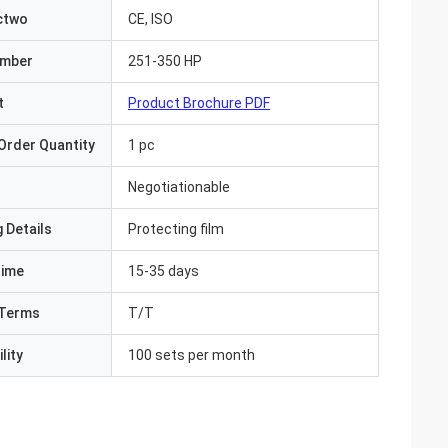
ctwo
CE, ISO
umber
251-350 HP
t
Product Brochure PDF
Order Quantity
1 pc
Negotiationable
 Details
Protecting film
Time
15-35 days
Terms
T/T
lity
100 sets per month