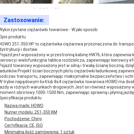
Zastosowanie:
Wykorzystane ciężarówki towarowe - W jaki sposób
Opis produktu
HOWO 251-350 HP to ciężarówka ciężarowa przeznaczona do transpo
dystrybucji i dostaw.
Pojazd jest wyposażony w przestronną kabinę HW76, która zapewnia 
kierowcy.i wielofunkcyjna tablica rozdzielcza, zapewniając kierowcy 
Pojazd towarowy wyposażony jest w silną i trwałą ścianę boczną, dzi
ładunków.Projekt ścian bocznych płotu ciężarówki ładunkowej zapewni
podczas transportu, zapewniając maksymalne bezpieczeństwo i och
W trybie napędowym 6x4 lub 8x4 ciężarówka towarowa HOWO ma doskona
jazdy w różnych warunkach drogowych.Jest on również wyposażony w s
moment obrotowy 1000-1500 Nm, zapewniając sprawną i płynną jazdę
Specyfikacja produktu
Nazwa marki: HOWO
Numer modelu: 251-350 KM
Pochodzenie: Chiny
Certyfikacja: CE, ISO
Minimalna ilość zamówienia: 1 sztuk