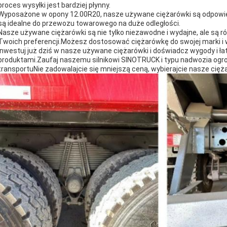
proces wysyłki jest bardziej płynny.
Wyposażone w opony 12.00R20, nasze używane ciężarówki są odpowiedn
są idealne do przewozu towarowego na duże odległości.
Nasze używane ciężarówki są nie tylko niezawodne i wydajne, ale są 
Twoich preferencji.Możesz dostosować ciężarówkę do swojej marki i w
Inwestuj już dziś w nasze używane ciężarówki i doświadcz wygody i ła
produktami.Zaufaj naszemu silnikowi SINOTRUCK i typu nadwozia ogro
transportuNie zadowalajcie się mniejszą ceną, wybierajcie nasze cię