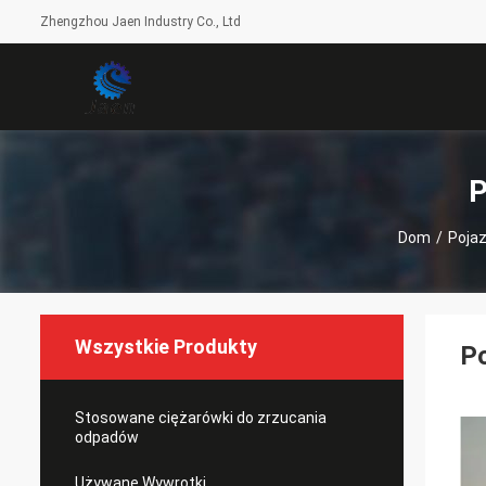
Zhengzhou Jaen Industry Co., Ltd
P
Dom
/
Poja
Wszystkie Produkty
Po
Stosowane ciężarówki do zrzucania
odpadów
Używane Wywrotki