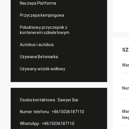
Naczepa Platforma
Przyczepa kempingowa
Południowy przyczepnik z
kontenerem szkieletowym
Autobus i autobus
SZ
Używana Betoniarka
War
Używany wózek widłowy
Num
Osoba kontaktowa :
Sawyer Bai
Mar
Numer telefonu :
+8615036187110
bie
WhatsApp :
+8615036187110