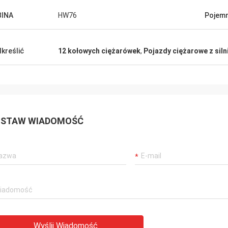
BINA
HW76
Pojem
kreślić
12 kołowych ciężarówek
,
Pojazdy ciężarowe z siln
STAW WIADOMOŚĆ
Wyślij Wiadomość