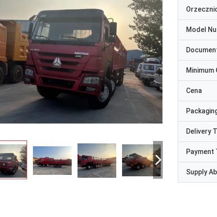
Orzeczni
Model N
Documen
Minimum 
Cena
Packaging
Delivery 
Payment 
Supply Abi