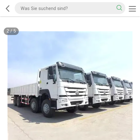
2
/
5