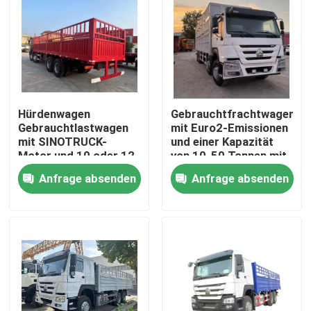
Hürdenwagen
Gebrauchtfrachtwagen
Gebrauchtlastwagen
mit Euro2-Emissionen
mit SINOTRUCK-
und einer Kapazität
Motor und 10 oder 12
von 10-50 Tonnen mit
Rädern
Handgetriebe
Anfrage absenden
Anfrage absenden
Haus
Produkte
Videos