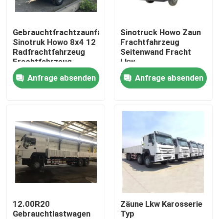
Über uns
Gebrauchtfrachtzaunfahrzeug
Sinotruck Howo Zaun
Sinotruk Howo 8x4 12
Frachtfahrzeug
Radfrachtfahrzeug
Seitenwand Fracht
Fabrik-Ausflug
Frachtfahrzeug
Lkw
Lastwagen
Transportfahrzeug
Anfrage absenden
Anfrage absenden
6X4
Qualitätskontrolle
Schwerlastfahrzeug
380 PS
Kontakt US
Fordern Sie ein Zitat
Gebrauchte Muldenkipper
12.00R20
Zäune Lkw Karosserie
Gebrauchtlastwagen
Typ
Verwendete Tipper Trucks