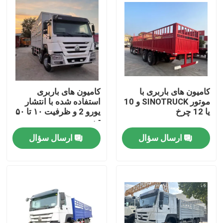
کامیون های باربری با
کامیون های باربری
موتور SINOTRUCK و 10
استفاده شده با انتشار
یا 12 چرخ
یورو 2 و ظرفیت ۱۰ تا ۵۰
تن
ارسال سؤال
ارسال سؤال
صفحه اصلی
محصولات
فیلم های