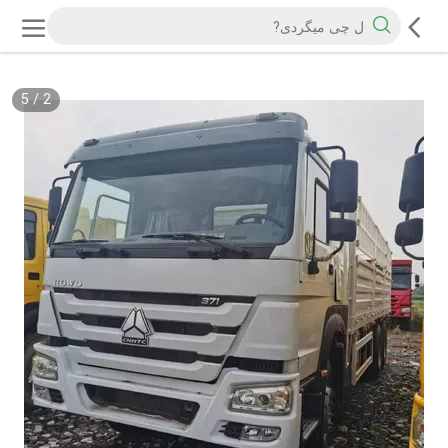
5
/
2