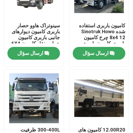
درباره ما
کامیون باربری استفاده
سینوتراک هاوو حصار
شده Sinotruk Howo
باربری کامیون دیوارهای
تور کارخانه
8x4 12 چرخ کامیون
جانبی باربری کامیون
باربری کامیون باربری
حمل و نقل کامیون 6X4
کامیون
کار سنگین 380hp
ارسال سؤال
ارسال سؤال
کنترل کیفیت
با ما تماس بگیرید
درخواست نقل قول
کامیون های زباله برداری استفاده شده
12.00R20 کامیون های
300-400L ظرفیت
کامیون های تخلیه کننده دست دوم