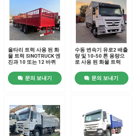
울타리 트럭 사용 된 화
수동 변속기 유로2 배출
물 트럭 SINOTRUCK 엔
량 및 10-50 톤 용량으
진과 10 또는 12 바퀴
로 사용 된 화물 트럭
문의 보내기
문의 보내기
집
제품
비디오