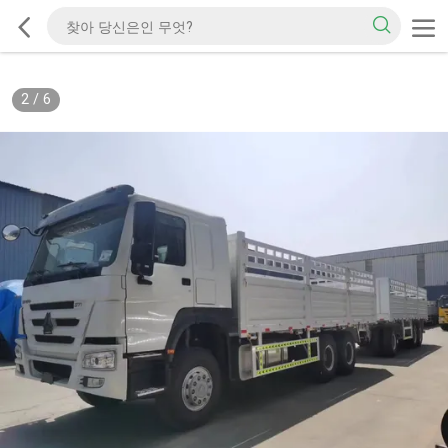
2
/
6