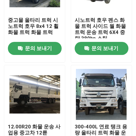
우리에 대하여
중고물 울타리 트럭 시
시노트럭 호우 펜스 화
노트럭 호우 8x4 12 휠
물 트럭 사이드 월 화물
화물 트럭 화물 트럭
트럭 운송 트럭 6X4 중
공장 여행
량 380hp 스틱
문의 보내기
문의 보내기
품질 관리
연락주세요
인용문을 요구하세요
중고 덤프트럭
12.00R20 화물 운송 사
300-400L 연료 탱크 용
업용 중고차 12륜
량 울타리 트럭 화물 운
사용된 덤프차