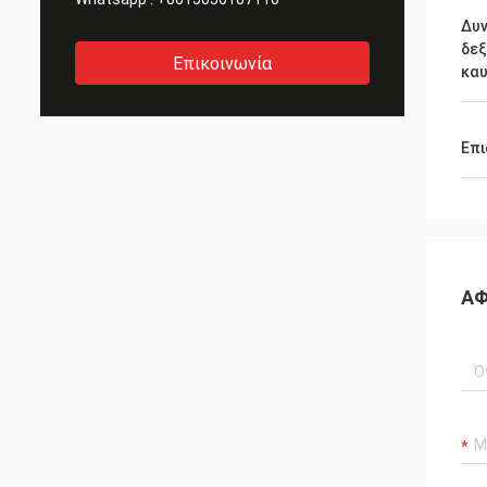
Δυ
δεξ
Επικοινωνία
καυ
Επι
ΑΦ