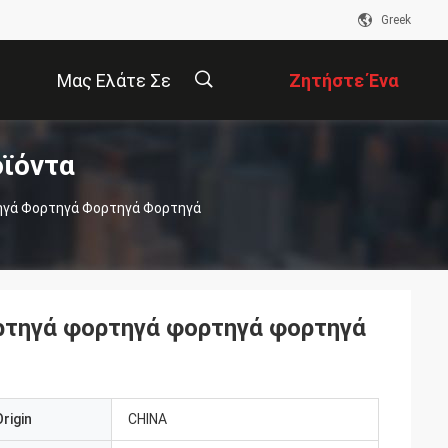
Greek
Μας Ελάτε Σε
Ζητήστε Ένα
ϊόντα
Επαφή Με
Απόσπασμα
描
ηγά Φορτηγά Φορτηγά Φορτηγά
述
ρτηγά φορτηγά φορτηγά φορτηγά
rigin
CHINA