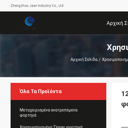
Zhengzhou Jaen Industry Co., Ltd
Αρχική Σ
Χρησ
Αρχική Σελίδα
/
Χρησιμοποιημ
Όλα Τα Προϊόντα
1
φ
Μεταχειρισμένα ανατρεπόμενα
φορτηγά
Χρησιμοποιημένα Tipper φορτηγά