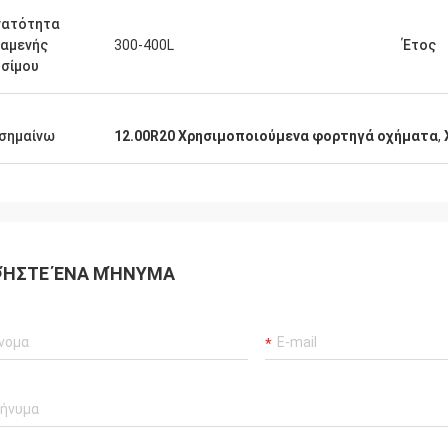
νατότητα
αμενής
300-400L
Έτος
σίμου
σημαίνω
12.00R20 Χρησιμοποιούμενα φορτηγά οχήματα
,
ΉΣΤΕ ΈΝΑ ΜΉΝΥΜΑ