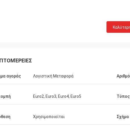
Καλύτερ
ΠΤΟΜΈΡΕΙΕΣ
μα αγοράς
Λογιστική Μεταφορά
Αριθμό
πομπή
Euro2, Euro3, Euro4, Euro5
Τύπος
όθεση
Χρησιμοποιείται
Σχήμα