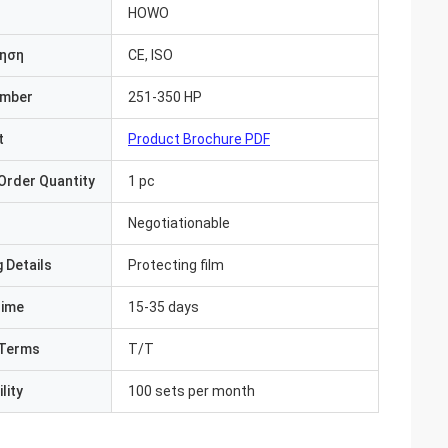
HOWO
ηση
CE, ISO
umber
251-350 HP
t
Product Brochure PDF
Order Quantity
1 pc
Negotiationable
 Details
Protecting film
Time
15-35 days
Terms
T/T
lity
100 sets per month