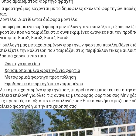
Τύπος αμαξώματος: Φορτηγό φράχτη
Τα φορτηγά μας έρχονται με το δημοφιλές σκελετό φορτηγών, παρέχ
σας.
Μοντέλο: Διατίθενται διάφορα μοντέλα
Προσφέρουμε ένα ευρύ φάσμα μοντέλων για να επιλέξετε, εξασφαλίζο
φορτίου που να ταιριάζει στις συγκεκριμένες ανάγκες και τον προϋπ
Εκπομπή: Euro2, Euro3, Euro4, Euro5
Η συλλογή μας μεταχειρισμένων φορτηγών φορτίου περιλαμβάνει διά
επιλέξετε την καλύτερη που ταιριάζει στις περιβαλλοντικές και λει
Βασικά χαρακτηριστικά:
Φορτηγό φορτίου
Χρησιμοποιημένα φορτηγά για φορτίο
Μεταφορικά φορτηγά προς πώληση
Εφοδιαστικό φορτηγό μεταχειρισμένου
Με τα μεταχειρισμένα φορτηγά μας, μπορείτε να εμπιστευτείτε την 
τέλεια επιλογή για όλες τις ανάγκες μεταφοράς φορτίου σας.Μην χάσ
τις προσιτές και αξιόπιστες επιλογές μας.Επικοινωνήστε μαζί μας σή
τέλειο φορτηγό για την επιχείρησή σας!