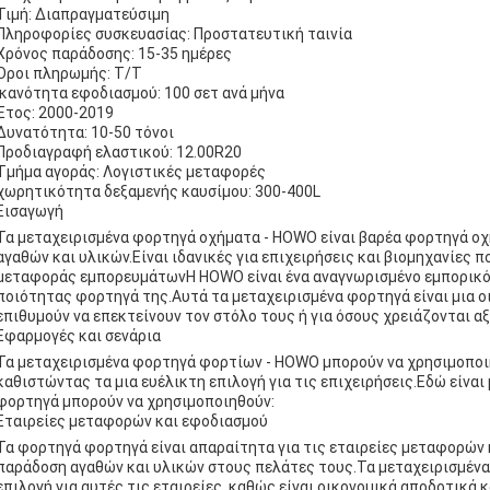
Τιμή: Διαπραγματεύσιμη
Πληροφορίες συσκευασίας: Προστατευτική ταινία
Χρόνος παράδοσης: 15-35 ημέρες
Όροι πληρωμής: T/T
Ικανότητα εφοδιασμού: 100 σετ ανά μήνα
Έτος: 2000-2019
Δυνατότητα: 10-50 τόνοι
Προδιαγραφή ελαστικού: 12.00R20
Τμήμα αγοράς: Λογιστικές μεταφορές
χωρητικότητα δεξαμενής καυσίμου: 300-400L
Εισαγωγή
Τα μεταχειρισμένα φορτηγά οχήματα - HOWO είναι βαρέα φορτηγά οχή
αγαθών και υλικών.Είναι ιδανικές για επιχειρήσεις και βιομηχανίες
μεταφοράς εμπορευμάτωνΗ HOWO είναι ένα αναγνωρισμένο εμπορικό σ
ποιότητας φορτηγά της.Αυτά τα μεταχειρισμένα φορτηγά είναι μια οι
επιθυμούν να επεκτείνουν τον στόλο τους ή για όσους χρειάζονται α
Εφαρμογές και σενάρια
Τα μεταχειρισμένα φορτηγά φορτίων - HOWO μπορούν να χρησιμοποιη
καθιστώντας τα μια ευέλικτη επιλογή για τις επιχειρήσεις.Εδώ είναι
φορτηγά μπορούν να χρησιμοποιηθούν:
Εταιρείες μεταφορών και εφοδιασμού
Τα φορτηγά φορτηγά είναι απαραίτητα για τις εταιρείες μεταφορών 
παράδοση αγαθών και υλικών στους πελάτες τους.Τα μεταχειρισμένα
επιλογή για αυτές τις εταιρείες, καθώς είναι οικονομικά αποδοτικά