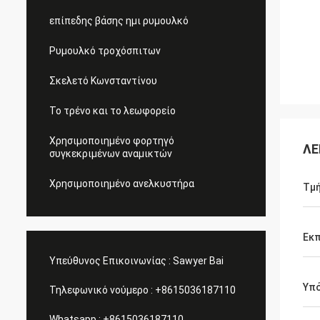
επίπεδης βάσης ημι ρυμουλκό
Ρυμουλκό τροχόσπιτων
Σκελετό Κωνσταντίνου
Το τρένο και το λεωφορείο
Χρησιμοποιημένο φορτηγό
ΛΕ
συγκεκριμένων αναμικτών
Χρησιμοποιημένο ανελκυστήρα
Τμή
Εκ
Υπεύθυνος Επικοινωνίας :
Sawyer Bai
Υπ
Τηλεφωνικό νούμερο :
+8615036187110
Whatsapp :
+8615036187110