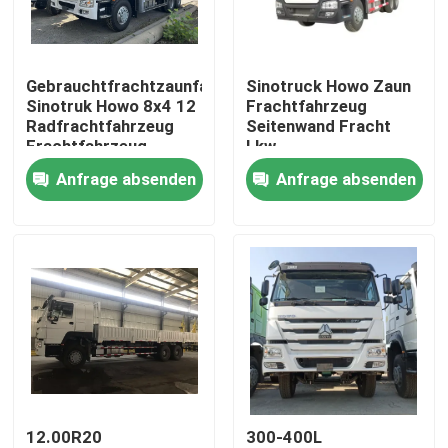
Über uns
Gebrauchtfrachtzaunfahrzeug
Sinotruck Howo Zaun
Sinotruk Howo 8x4 12
Frachtfahrzeug
Fabrik-Ausflug
Radfrachtfahrzeug
Seitenwand Fracht
Frachtfahrzeug
Lkw
Lastwagen
Transportfahrzeug
Anfrage absenden
Anfrage absenden
Qualitätskontrolle
6X4
Schwerlastfahrzeug
380 PS
Kontakt US
Fordern Sie ein Zitat
Gebrauchte Muldenkipper
12.00R20
300-400L
Verwendete Tipper Trucks