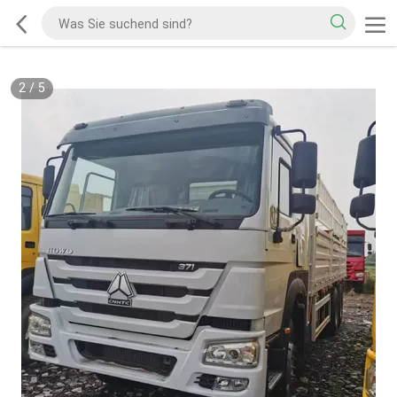
2
/
5