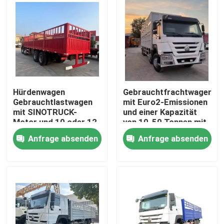
Hürdenwagen
Gebrauchtfrachtwagen
Gebrauchtlastwagen
mit Euro2-Emissionen
mit SINOTRUCK-
und einer Kapazität
Motor und 10 oder 12
von 10-50 Tonnen mit
Rädern
Handgetriebe
Anfrage absenden
Anfrage absenden
Haus
Produkte
Videos