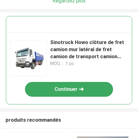
Regardez plus
Sinotruck Howo clôture de fret
camion mur latéral de fret
camion de transport camion
6X4 lourd 380hp
MOQ： 1 pc
Continuer
produits recommandés