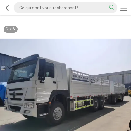
2
/
6