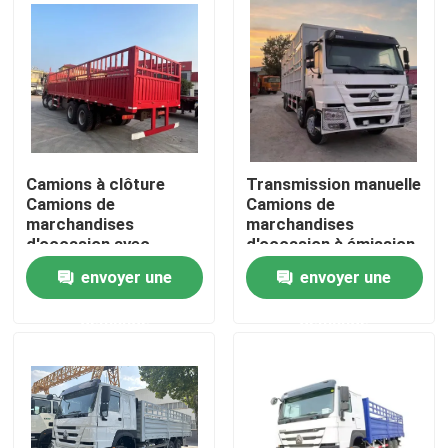
Camions à clôture
Transmission manuelle
Camions de
Camions de
marchandises
marchandises
d'occasion avec
d'occasion à émission
moteur SINOTRUCK et
Euro 2 et capacité de
envoyer une
envoyer une
10 ou 12 roues
10 à 50 tonnes
Maison
demande
demande
Produits
Vidéos