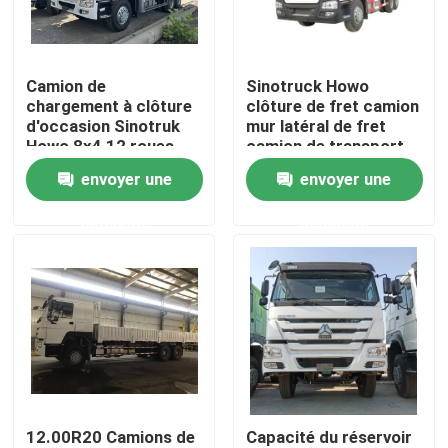
Au sujet de nous
Camion de
Sinotruck Howo
chargement à clôture
clôture de fret camion
Visite d'usine
d'occasion Sinotruk
mur latéral de fret
Howo 8x4 12 roues
camion de transport
Camion de
camion 6X4 lourd
envoyer une
envoyer une
Contrôle de qualité
chargement de
380hp
chargement Camion
demande
demande
de chargement
Contact USA
Demandez une citation
Camions à benne d'occasion
12.00R20 Camions de
Capacité du réservoir
Tipper Trucks utilisée