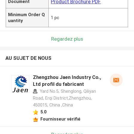
Product Brochure PDF
Document
Minimum Order Q
1 pc
uantity
Regardez plus
AU SUJET DE NOUS
Zhengzhou Jaen Industry Co.,
Ltd profil du fabricant
Yard No.5, Shenglong, Qiliyan
Road, Erqi District,Zhengzhou,
450015, China ,China
5.0
Fournisseur vérifié