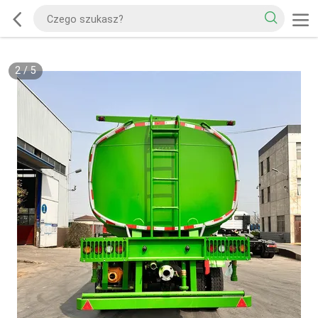
2
/
5