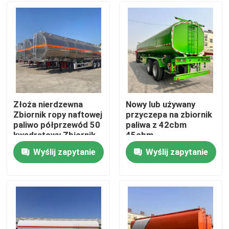
Złoża nierdzewna
Nowy lub używany
Zbiornik ropy naftowej
przyczepa na zbiornik
paliwo półprzewód 50
paliwa z 42cbm
kwadratowy Zbiornik
45cbm
płynny Ciężarówka
Wyślij zapytanie
Wyślij zapytanie
pojazd transportowy
Dom
Produkty
Filmy