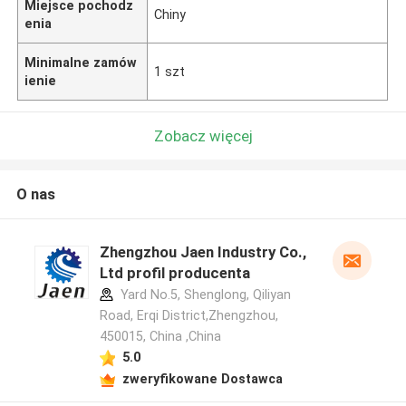
Miejsce pochodz
Chiny
enia
Minimalne zamów
1 szt
ienie
Zobacz więcej
O nas
Zhengzhou Jaen Industry Co.,
Ltd profil producenta
Yard No.5, Shenglong, Qiliyan
Road, Erqi District,Zhengzhou,
450015, China ,China
5.0
zweryfikowane Dostawca