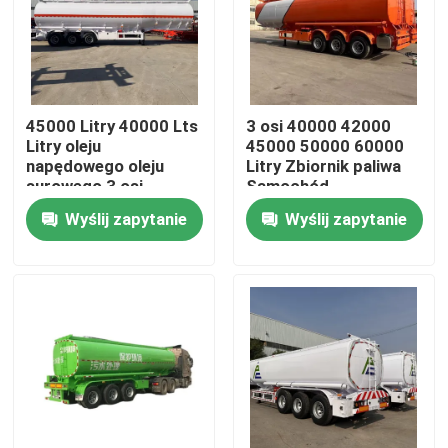
O nas
Wycieczka po fabryce
45000 Litry 40000 Lts
3 osi 40000 42000
Litry oleju
45000 50000 60000
napędowego oleju
Litry Zbiornik paliwa
Kontrola jakości
surowego 3 osi
Samochód
benzyny benzyny oleju
przyczepny Benzyna
Wyślij zapytanie
Wyślij zapytanie
ciekłego paliwa
Benzyna Diesel
czołgów przyczep
Zbiornik oleju Czołg
Skontaktuj się z nami
zbiornikowy
paliwa
półprzewód
Poprosić o wycenę
Stosowane ciężarówki do zrzucania odpadów
Używane Wywrotki