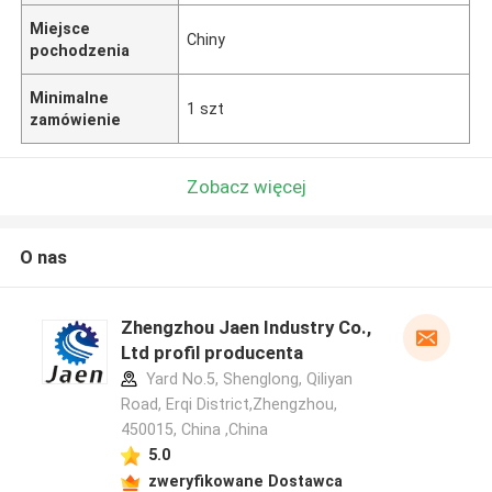
Miejsce
Chiny
pochodzenia
Minimalne
1 szt
zamówienie
Zobacz więcej
O nas
Zhengzhou Jaen Industry Co.,
Ltd profil producenta
Yard No.5, Shenglong, Qiliyan
Road, Erqi District,Zhengzhou,
450015, China ,China
5.0
zweryfikowane Dostawca