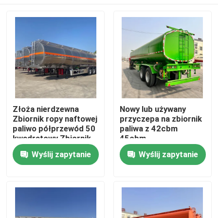
Złoża nierdzewna
Nowy lub używany
Zbiornik ropy naftowej
przyczepa na zbiornik
paliwo półprzewód 50
paliwa z 42cbm
kwadratowy Zbiornik
45cbm
płynny Ciężarówka
Dom
Wyślij zapytanie
Wyślij zapytanie
pojazd transportowy
Produkty
Filmy