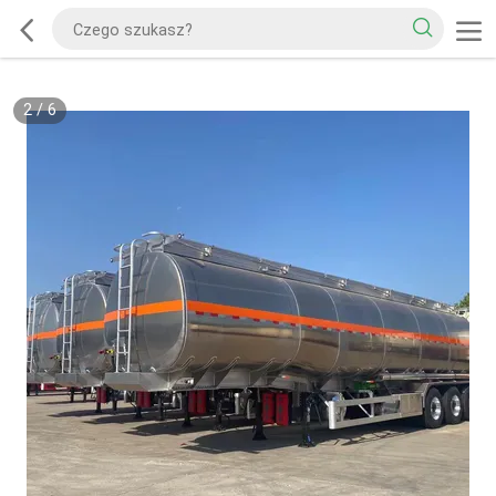
2
/
6