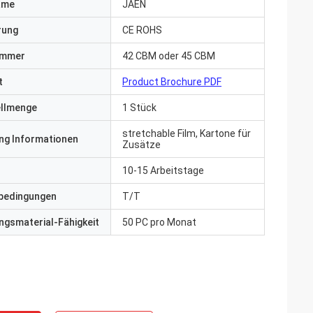
ame
JAEN
erung
CE ROHS
ummer
42 CBM oder 45 CBM
t
Product Brochure PDF
ellmenge
1 Stück
stretchable Film, Kartone für
ng Informationen
Zusätze
10-15 Arbeitstage
bedingungen
T/T
gsmaterial-Fähigkeit
50 PC pro Monat