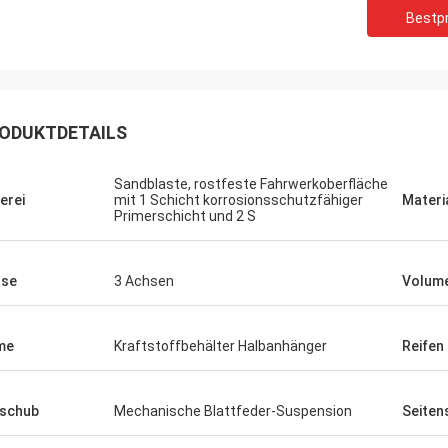
Bestpr
ODUKTDETAILS
Sandblaste, rostfeste Fahrwerkoberfläche
erei
mit 1 Schicht korrosionsschutzfähiger
Materi
Primerschicht und 2 S
hse
3 Achsen
Volum
me
Kraftstoffbehälter Halbanhänger
Reifen
schub
Mechanische Blattfeder-Suspension
Seiten