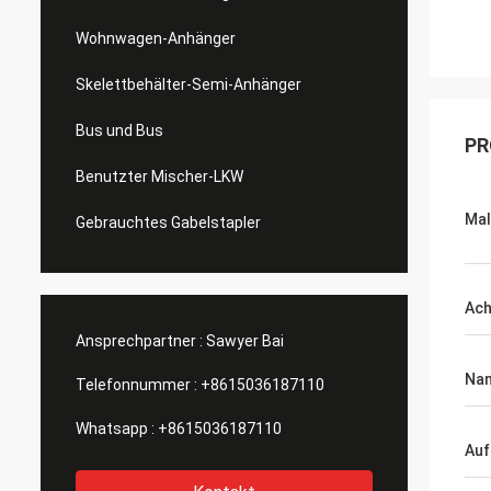
Wohnwagen-Anhänger
Skelettbehälter-Semi-Anhänger
Bus und Bus
PR
Benutzter Mischer-LKW
Mal
Gebrauchtes Gabelstapler
Ac
Ansprechpartner :
Sawyer Bai
Na
Telefonnummer :
+8615036187110
Whatsapp :
+8615036187110
Auf