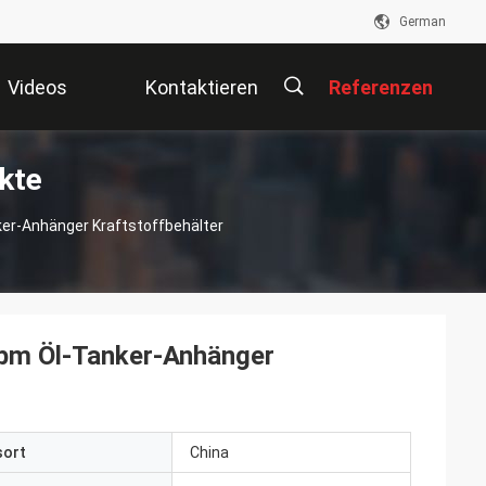
German
Videos
Kontaktieren
Referenzen
kte
Sie Uns
描
r-Anhänger Kraftstoffbehälter
述
bm Öl-Tanker-Anhänger
sort
China