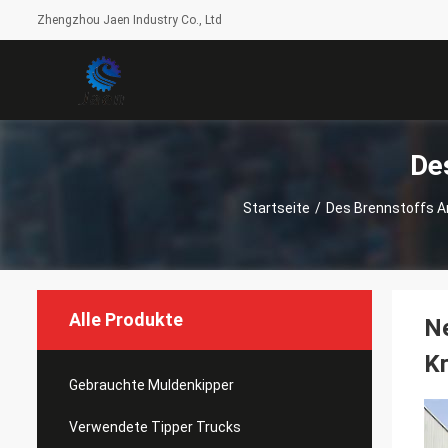
Zhengzhou Jaen Industry Co., Ltd
De
Startseite
/
Des Brennstoffs A
Alle Produkte
N
Kr
Gebrauchte Muldenkipper
Verwendete Tipper Trucks