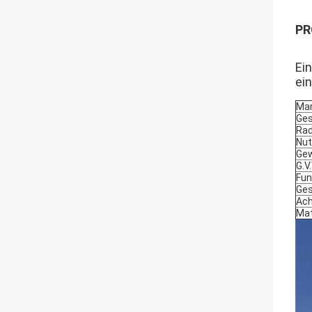
PR
Ein
ei
Ma
Ge
Ra
Nut
Gew
G.V
Fun
Ge
Ac
Mat