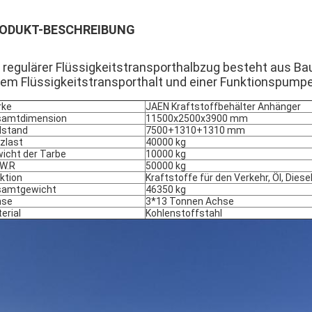
ODUKT-BESCHREIBUNG
 regulärer Flüssigkeitstransporthalbzug besteht aus Bau
nem Flüssigkeitstransporthalt und einer Funktionspumpe
rke
JAEN Kraftstoffbehälter Anhänger
samtdimension
11500x2500x3900 mm
dstand
7500+1310+1310 mm
zlast
40000 kg
icht der Tarbe
10000 kg
.W.R
50000 kg
ktion
Kraftstoffe für den Verkehr, Öl, Diese
samtgewicht
46350 kg
hse
3*13 Tonnen Achse
erial
Kohlenstoffstahl