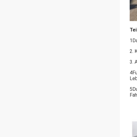
Tei
1Da
2. 
3. 
4Fu
Leb
5Du
Fah