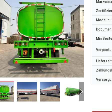
Markenn
Zertifizi
Modelln
Documen
Min Best
Verpacku
Lieferzeit
Zahlungs
Versorgun