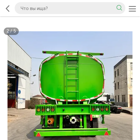
2
/
5