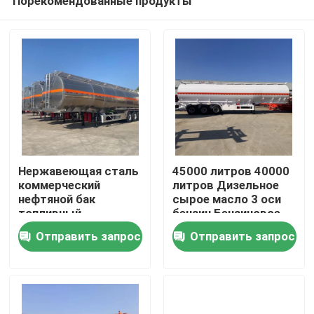
Порекомендованные продукты
Нержавеющая сталь
45000 литров 40000
коммерческий
литров Дизельное
нефтяной бак
сырое масло 3 оси
топливный
бензин Бензиновое
Дом
полуприцеп 50
масло Жидкое
Отправить запрос
Отправить запрос
квадратный жидкий
топливо Танкерные
бак грузовик
прицепы Танкерные
Продукты
транспортное
полуприцепы
средство
Видео