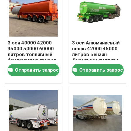
О нас
Путешествие фабрики
3 оси 40000 42000
3 оси Алюминиевый
45000 50000 60000
сплав 42000 45000
Проверка качества
литров топливный
литров Бензин
бак грузовик прицеп
Дизельное топливо
бензин бензин
топливное
Отправить запрос
Отправить запрос
дизельное топливо
танкерные прицепы
Контакт США
топливный бак
топливный танкер
Спросите цитату
Подержанные самосвалы
Используемые тележки Tipper