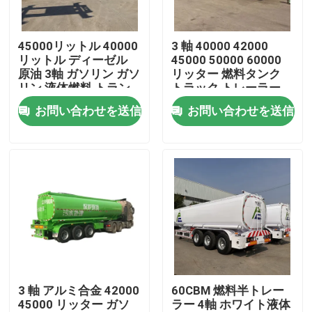
私達について
45000リットル 40000
3 軸 40000 42000
リットル ディーゼル
45000 50000 60000
原油 3軸 ガソリン ガソ
リッター 燃料タンク
工場旅行
リン 液体燃料 トラン
トラック トレーラー
カー トレーラー タン
ガソリン ガソリン デ
お問い合わせを送信
お問い合わせを送信
ク 半トレーラー
ィーゼル 油タンク 燃
品質管理
料タンク
接触米国
引用を要求しなさい
中古ダンプトラック
3 軸 アルミ合金 42000
60CBM 燃料半トレー
45000 リッター ガソ
ラー 4軸 ホワイト液体
使用されたダンプカー トラック