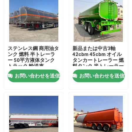
ステンレス鋼 商用油タ
新品または中古3軸
ンク 燃料 半トレーラ
42cbm 45cbm オイル
ー 50平方液体タンク
タンカートレーラー 燃
トラック 輸送車
料タンク 半トレーラー
お問い合わせを送信
お問い合わせを送信
家
プロダクト
ビデオ