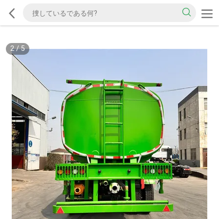
2
/
5