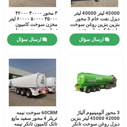
45000 لیتر 40000 لیتر
۳ محور ۴۰۰۰۰ ۴۲۰۰۰
درباره ما
دیزل نفت خام 3 محور
۴۵۰۰۰ ۵۰۰۰۰ ۶۰۰۰۰ لیتر
بنزین بنزین روغن سوخت
مخزن سوخت کامیون
مایع تانکر تریلر مخزن
تریلر بنزین بنزین دیزل
تور کارخانه
نیمه تریلر
مخزن روغن مخزن
ارسال سؤال
ارسال سؤال
سوخت
کنترل کیفیت
با ما تماس بگیرید
درخواست نقل قول
کامیون های زباله برداری استفاده شده
3 محور آلومینیوم آلیاژ
60CBM سوخت نیمه
42000 45000 لیتر بنزین
تریلر 4 محور سفید مایع
دیزل روغن سوخت تانکر
تانک کامیون تانکر نیمه
کامیون های تخلیه کننده دست دوم