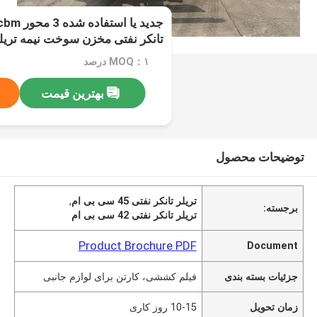
تانکر نفتی مخزن سوخت نیمه تریل
MOQ：۱ درصد
بهترین قیمت
توضیحات محصول
تریلر تانکر نفتی 45 سی بی ام
,
برجسته:
تریلر تانکر نفتی 42 سی بی ام
Product Brochure PDF
Document
جزئیات بسته بندی
فیلم کششی، کارتن برای لوازم جانبی
زمان تحویل
10-15 روز کاری