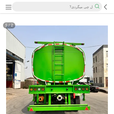
5
/
2