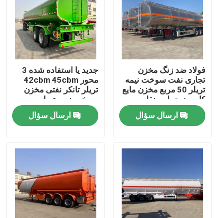
فولاد ضد زنگ مخزن
جدید یا استفاده شده 3
تجاری نفت سوخت نیمه
محور 42cbm 45cbm
تریلر 50 مربع مخزن مایع
تریلر تانکر نفتی مخزن
کامیون حمل و نقل
سوخت نیمه تریلر
ارسال سؤال
ارسال سؤال
صفحه اصلی
محصولات
فیلم های