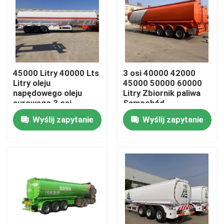
O nas
Wycieczka po fabryce
45000 Litry 40000 Lts
3 osi 40000 42000
Litry oleju
45000 50000 60000
Kontrola jakości
napędowego oleju
Litry Zbiornik paliwa
surowego 3 osi
Samochód
benzyny benzyny oleju
przyczepny Benzyna
Wyślij zapytanie
Wyślij zapytanie
ciekłego paliwa
Benzyna Diesel
Skontaktuj się z nami
czołgów przyczep
Zbiornik oleju Czołg
zbiornikowy
paliwa
półprzewód
Poprosić o wycenę
Stosowane ciężarówki do zrzucania odpadów
Używane Wywrotki