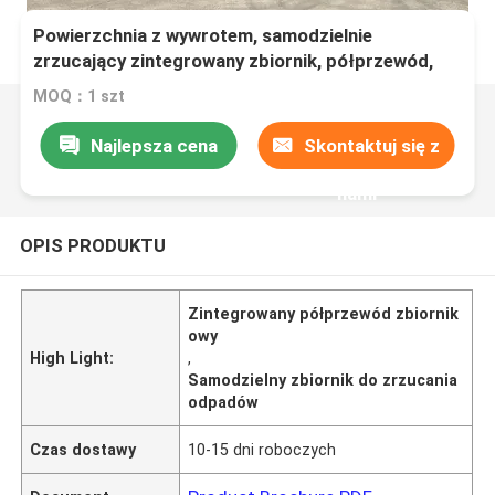
Powierzchnia z wywrotem, samodzielnie
zrzucający zintegrowany zbiornik, półprzewód,
przewóz płynów, zbiornik, zbiornik oleju
MOQ：1 szt
Najlepsza cena
Skontaktuj się z
nami
OPIS PRODUKTU
Zintegrowany półprzewód zbiornik
owy
High Light:
,
Samodzielny zbiornik do zrzucania
odpadów
Czas dostawy
10-15 dni roboczych