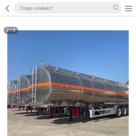
2
/
6