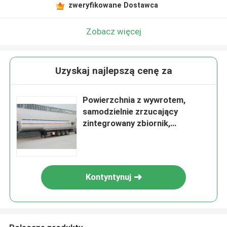
zweryfikowane Dostawca
Zobacz więcej
Uzyskaj najlepszą cenę za
Powierzchnia z wywrotem,
samodzielnie zrzucający
zintegrowany zbiornik,
półprzewód, przewóz płynów,
zbiornik, zbiornik oleju
Kontyntynuj