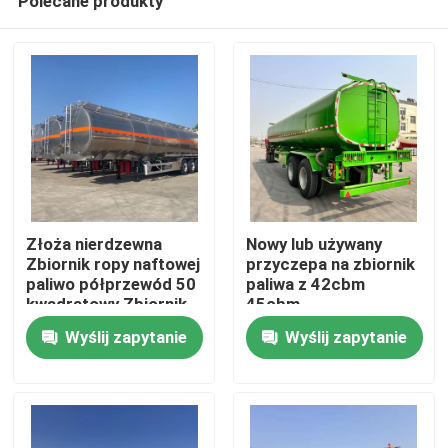
Polecane produkty
Złoża nierdzewna
Nowy lub używany
Zbiornik ropy naftowej
przyczepa na zbiornik
paliwo półprzewód 50
paliwa z 42cbm
kwadratowy Zbiornik
45cbm
Dom
płynny Ciężarówka
Wyślij zapytanie
Wyślij zapytanie
pojazd transportowy
Produkty
Filmy