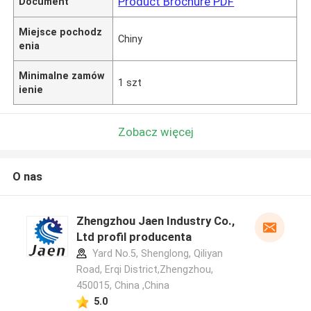
Product Brochure PDF
Document
Miejsce pochodz
Chiny
enia
Minimalne zamów
1 szt
ienie
Zobacz więcej
O nas
Zhengzhou Jaen Industry Co.,
Ltd profil producenta
Yard No.5, Shenglong, Qiliyan
Road, Erqi District,Zhengzhou,
450015, China ,China
5.0