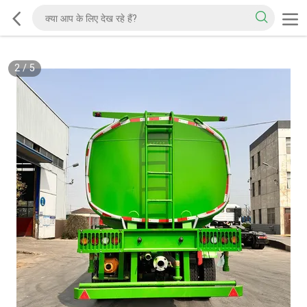
2
/
5