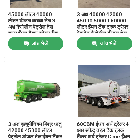
45000 लीटर 40000
3 अक्ष 40000 42000
हमारे बारे में
लीटर डीजल कच्चा तेल 3
45000 50000 60000
अक्ष गैसोलीन पेट्रोल तेल
लीटर ईंधन टैंक ट्रक ट्रेलर
तरल ईंधन टैंकर ट्रेलर टैंक
पेट्रोल गैसोलीन डीजल तेल
कारखाना भ्रमण
अर्ध ट्रेलर
टैंक ईंधन टैंकर
जांच भेजें
जांच भेजें
गुणवत्ता नियंत्रण
संपर्क करें
एक उद्धरण का अनुरोध करें
इस्तेमाल किए गए डंप ट्रक
3 अक्ष एल्यूमीनियम मिश्र धातु
60CBM ईंधन अर्ध ट्रेलर 4
42000 45000 लीटर
अक्ष सफेद तरल टैंक ट्रक
पेट्रोल डीजल तेल ईंधन टैंकर
टैंकर अर्ध ट्रेलर Cimc ईंधन
प्रयुक्त टिपर ट्रक