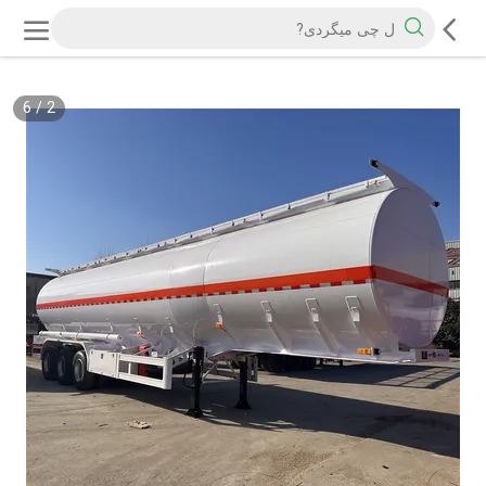
6
/
2