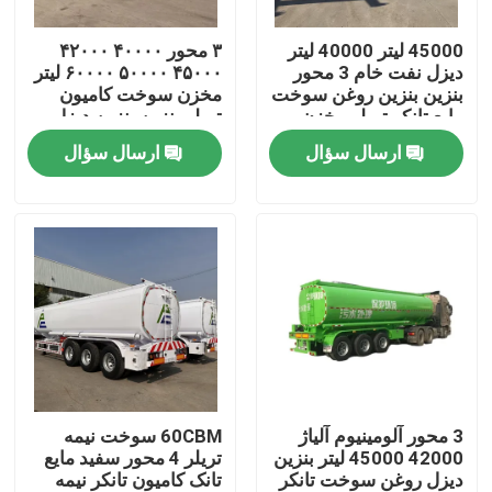
45000 لیتر 40000 لیتر
۳ محور ۴۰۰۰۰ ۴۲۰۰۰
درباره ما
دیزل نفت خام 3 محور
۴۵۰۰۰ ۵۰۰۰۰ ۶۰۰۰۰ لیتر
بنزین بنزین روغن سوخت
مخزن سوخت کامیون
مایع تانکر تریلر مخزن
تریلر بنزین بنزین دیزل
تور کارخانه
نیمه تریلر
مخزن روغن مخزن
ارسال سؤال
ارسال سؤال
سوخت
کنترل کیفیت
با ما تماس بگیرید
درخواست نقل قول
کامیون های زباله برداری استفاده شده
3 محور آلومینیوم آلیاژ
60CBM سوخت نیمه
42000 45000 لیتر بنزین
تریلر 4 محور سفید مایع
دیزل روغن سوخت تانکر
تانک کامیون تانکر نیمه
کامیون های تخلیه کننده دست دوم