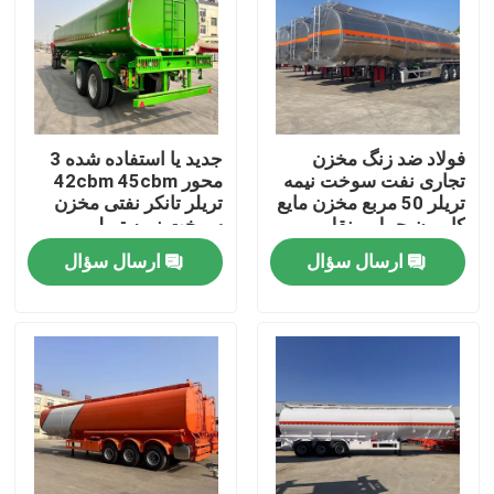
فولاد ضد زنگ مخزن
جدید یا استفاده شده 3
تجاری نفت سوخت نیمه
محور 42cbm 45cbm
تریلر 50 مربع مخزن مایع
تریلر تانکر نفتی مخزن
کامیون حمل و نقل
سوخت نیمه تریلر
ارسال سؤال
ارسال سؤال
صفحه اصلی
محصولات
فیلم های