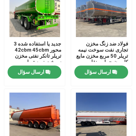
فولاد ضد زنگ مخزن
جدید یا استفاده شده 3
تجاری نفت سوخت نیمه
محور 42cbm 45cbm
تریلر 50 مربع مخزن مایع
تریلر تانکر نفتی مخزن
کامیون حمل و نقل
سوخت نیمه تریلر
ارسال سؤال
ارسال سؤال
صفحه اصلی
محصولات
فیلم های