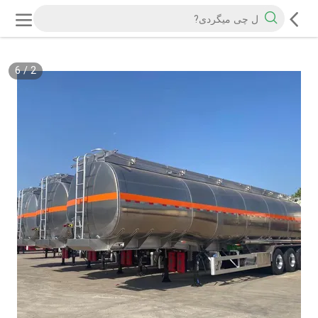
6
/
2