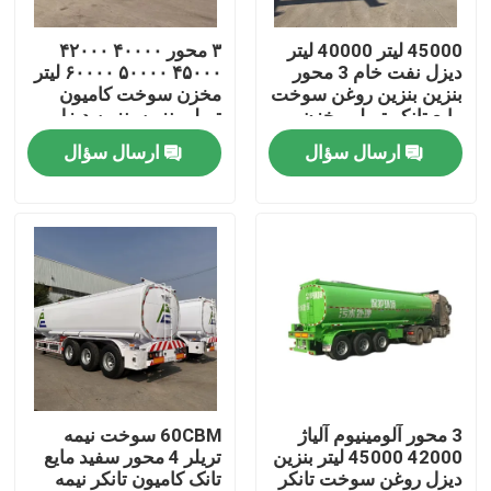
45000 لیتر 40000 لیتر
۳ محور ۴۰۰۰۰ ۴۲۰۰۰
درباره ما
دیزل نفت خام 3 محور
۴۵۰۰۰ ۵۰۰۰۰ ۶۰۰۰۰ لیتر
بنزین بنزین روغن سوخت
مخزن سوخت کامیون
مایع تانکر تریلر مخزن
تریلر بنزین بنزین دیزل
تور کارخانه
نیمه تریلر
مخزن روغن مخزن
ارسال سؤال
ارسال سؤال
سوخت
کنترل کیفیت
با ما تماس بگیرید
درخواست نقل قول
کامیون های زباله برداری استفاده شده
3 محور آلومینیوم آلیاژ
60CBM سوخت نیمه
42000 45000 لیتر بنزین
تریلر 4 محور سفید مایع
دیزل روغن سوخت تانکر
تانک کامیون تانکر نیمه
کامیون های تخلیه کننده دست دوم