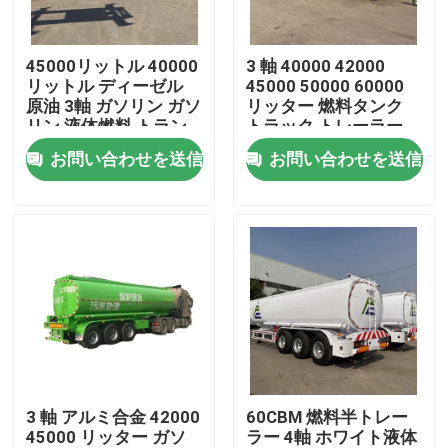
私達について
45000リットル 40000
3 軸 40000 42000
リットル ディーゼル
45000 50000 60000
原油 3軸 ガソリン ガソ
リッター 燃料タンク
工場旅行
リン 液体燃料 トラン
トラック トレーラー
カー トレーラー タン
ガソリン ガソリン デ
お問い合わせを送信
お問い合わせを送信
ク 半トレーラー
ィーゼル 油タンク 燃
品質管理
料タンク
接触米国
引用を要求しなさい
中古ダンプトラック
3 軸 アルミ合金 42000
60CBM 燃料半トレー
45000 リッター ガソ
ラー 4軸 ホワイト液体
使用されたダンプカー トラック