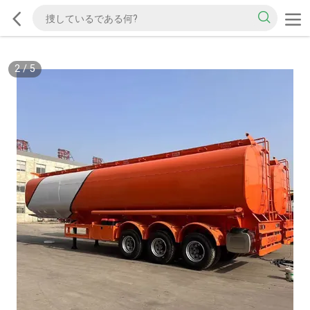
2
/
5