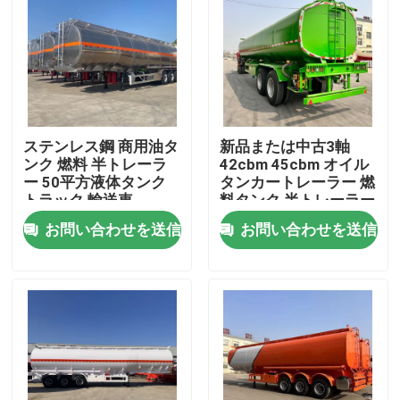
ステンレス鋼 商用油タ
新品または中古3軸
ンク 燃料 半トレーラ
42cbm 45cbm オイル
ー 50平方液体タンク
タンカートレーラー 燃
トラック 輸送車
料タンク 半トレーラー
お問い合わせを送信
お問い合わせを送信
家
プロダクト
ビデオ