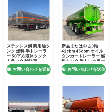
ステンレス鋼 商用油タ
新品または中古3軸
ンク 燃料 半トレーラ
42cbm 45cbm オイル
ー 50平方液体タンク
タンカートレーラー 燃
トラック 輸送車
料タンク 半トレーラー
お問い合わせを送信
お問い合わせを送信
家
プロダクト
ビデオ