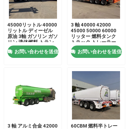
私達について
45000リットル 40000
3 軸 40000 42000
リットル ディーゼル
45000 50000 60000
工場旅行
原油 3軸 ガソリン ガソ
リッター 燃料タンク
リン 液体燃料 トラン
トラック トレーラー
カー トレーラー タン
ガソリン ガソリン デ
お問い合わせを送信
お問い合わせを送信
品質管理
ク 半トレーラー
ィーゼル 油タンク 燃
料タンク
接触米国
引用を要求しなさい
中古ダンプトラック
3 軸 アルミ合金 42000
60CBM 燃料半トレー
使用されたダンプカー トラック