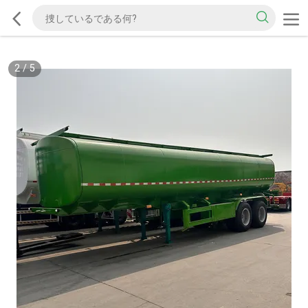
2
/
5