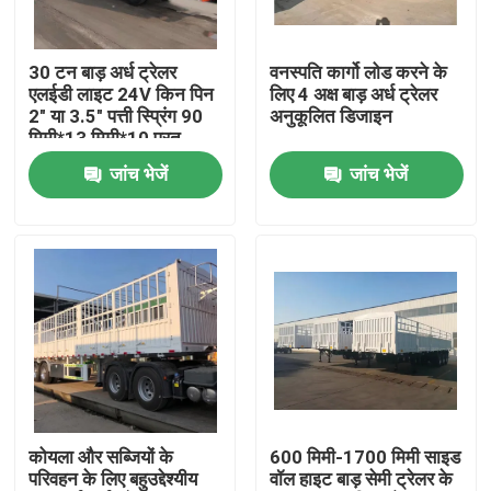
हमारे बारे में
30 टन बाड़ अर्ध ट्रेलर
वनस्पति कार्गो लोड करने के
एलईडी लाइट 24V किन पिन
लिए 4 अक्ष बाड़ अर्ध ट्रेलर
2" या 3.5" पत्ती स्प्रिंग 90
अनुकूलित डिजाइन
कारखाना भ्रमण
मिमी*13 मिमी*10 परत
जांच भेजें
जांच भेजें
गुणवत्ता नियंत्रण
संपर्क करें
एक उद्धरण का अनुरोध करें
इस्तेमाल किए गए डंप ट्रक
कोयला और सब्जियों के
600 मिमी-1700 मिमी साइड
परिवहन के लिए बहुउद्देश्यीय
वॉल हाइट बाड़ सेमी ट्रेलर के
प्रयुक्त टिपर ट्रक