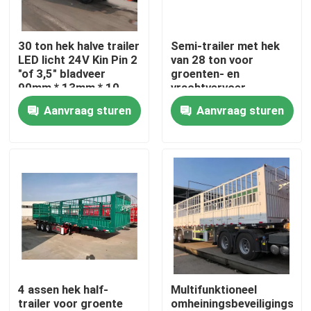
Ongeveer ons
30 ton hek halve trailer
Semi-trailer met hek
LED licht 24V Kin Pin 2
van 28 ton voor
"of 3,5" bladveer
groenten- en
Fabrieksreis
90mm * 13mm * 10
vrachtvervoer
laag
Aanvraag sturen
Aanvraag sturen
Kwaliteitscontrole
Contact de V.S.
Verzoek om een Citaat
Gebruikte dumptrucks
4 assen hek half-
Multifunktioneel
trailer voor groente
omheiningsbeveiligingssy
Gebruikte Tipper Trucks