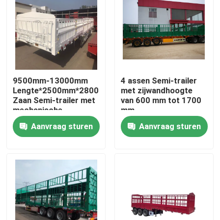
9500mm-13000mm
4 assen Semi-trailer
Lengte*2500mm*2800mm
met zijwandhoogte
Zaan Semi-trailer met
van 600 mm tot 1700
mechanische
mm
ophanging
Aanvraag sturen
Aanvraag sturen
Huis
Producten
Video's