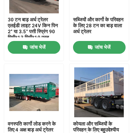
हमारे बारे में
30 टन बाड़ अर्ध ट्रेलर
सब्जियों और कार्गो के परिवहन
एलईडी लाइट 24V किन पिन
के लिए 28 टन का बाड़ वाला
2" या 3.5" पत्ती स्प्रिंग 90
अर्ध ट्रेलर
कारखाना भ्रमण
मिमी*13 मिमी*10 परत
जांच भेजें
जांच भेजें
गुणवत्ता नियंत्रण
संपर्क करें
एक उद्धरण का अनुरोध करें
इस्तेमाल किए गए डंप ट्रक
वनस्पति कार्गो लोड करने के
कोयला और सब्जियों के
लिए 4 अक्ष बाड़ अर्ध ट्रेलर
परिवहन के लिए बहुउद्देश्यीय
प्रयुक्त टिपर ट्रक