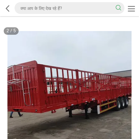
2
/
5