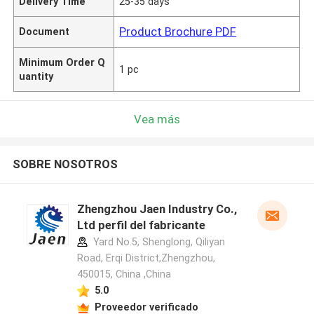
Delivery Time
25-35 days
Product Brochure PDF
Document
Minimum Order Q
1 pc
uantity
Vea más
SOBRE NOSOTROS
Zhengzhou Jaen Industry Co.,
Ltd perfil del fabricante
Yard No.5, Shenglong, Qiliyan
Road, Erqi District,Zhengzhou,
450015, China ,China
5.0
Proveedor verificado