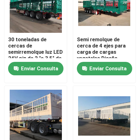
Sobre nosotros
Viaje de la fábrica
30 toneladas de
Semi remolque de
cercas de
cerca de 4 ejes para
semirremolque luz LED
carga de cargas
Control de calidad
24V pin de 2 "o 3,5" de
vegetales Diseño
hoja de primavera
personalizado
Enviar Consulta
Enviar Consulta
90mm * 13mm * 10
capa
Contacto los E.E.U.U.
Pida una cita
Camiones Volquetes Usados
Tipper Trucks usada