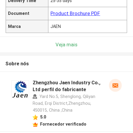
Delivery Time
25-35 days
Product Brochure PDF
Document
Marca
JAEN
Veja mais
Sobre nós
Zhengzhou Jaen Industry Co.,
Ltd perfil do fabricante
Yard No.5, Shenglong, Qiliyan
Road, Erqi District,Zhengzhou,
450015, China ,China
5.0
Fornecedor verificado