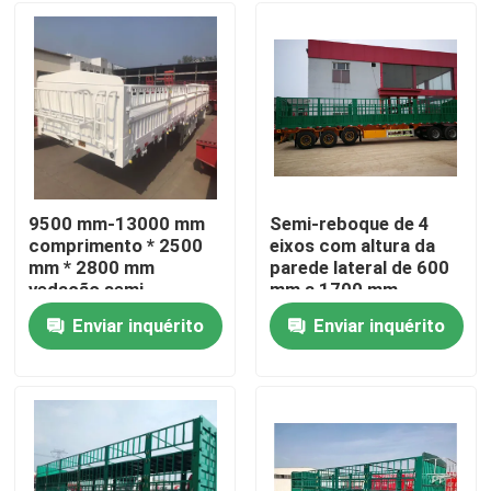
9500 mm-13000 mm
Semi-reboque de 4
comprimento * 2500
eixos com altura da
mm * 2800 mm
parede lateral de 600
vedação semi-
mm a 1700 mm
reboque com
Enviar inquérito
Enviar inquérito
suspensão mecânica
Casa
Produtos
Vídeos