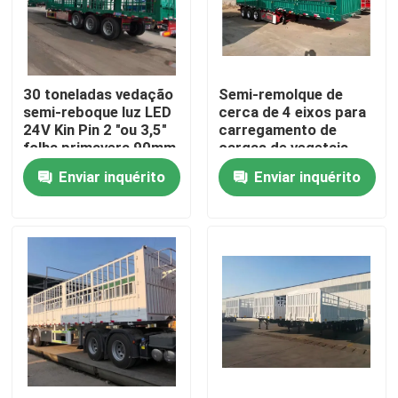
Sobre nós
30 toneladas vedação
Semi-remolque de
Excursão da fábrica
semi-reboque luz LED
cerca de 4 eixos para
24V Kin Pin 2 "ou 3,5"
carregamento de
folha primavera 90mm
cargas de vegetais
Controle da qualidade
* 13mm * 10 camada
Enviar inquérito
Enviar inquérito
Contato E.U.
Peça umas citações
Caminhões basculantes usados
Tipper Trucks usada