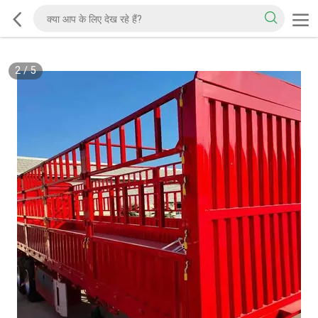
2
/
5