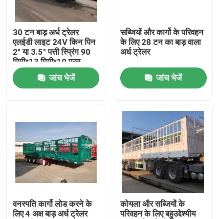
हमारे बारे में
30 टन बाड़ अर्ध ट्रेलर
सब्जियों और कार्गो के परिवहन
एलईडी लाइट 24V किन पिन
के लिए 28 टन का बाड़ वाला
2" या 3.5" पत्ती स्प्रिंग 90
अर्ध ट्रेलर
कारखाना भ्रमण
मिमी*13 मिमी*10 परत
जांच भेजें
जांच भेजें
गुणवत्ता नियंत्रण
संपर्क करें
एक उद्धरण का अनुरोध करें
इस्तेमाल किए गए डंप ट्रक
वनस्पति कार्गो लोड करने के
कोयला और सब्जियों के
लिए 4 अक्ष बाड़ अर्ध ट्रेलर
परिवहन के लिए बहुउद्देश्यीय
प्रयुक्त टिपर ट्रक