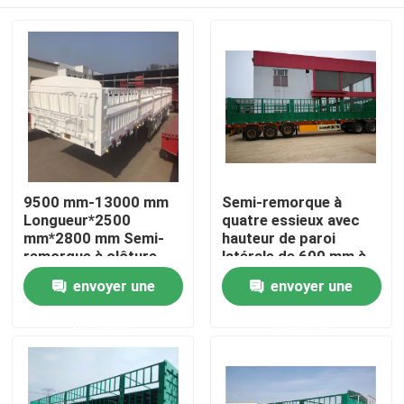
9500 mm-13000 mm
Semi-remorque à
Longueur*2500
quatre essieux avec
mm*2800 mm Semi-
hauteur de paroi
remorque à clôture
latérale de 600 mm à
avec suspension
1700 mm
Maison
envoyer une
envoyer une
mécanique
demande
demande
Produits
Vidéos