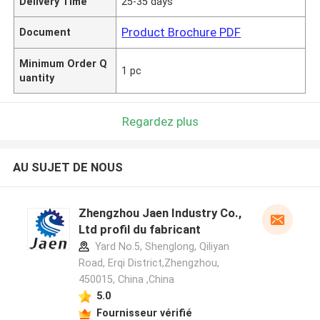
Delivery Time
25-35 days
Product Brochure PDF
Document
Minimum Order Q
1 pc
uantity
Regardez plus
AU SUJET DE NOUS
Zhengzhou Jaen Industry Co.,
Ltd profil du fabricant
Yard No.5, Shenglong, Qiliyan
Road, Erqi District,Zhengzhou,
450015, China ,China
5.0
Fournisseur vérifié