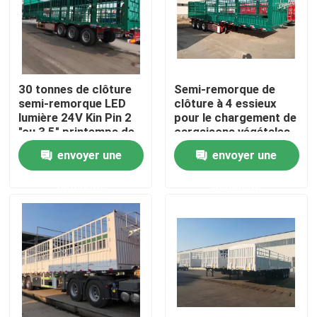
Au sujet de nous
Visite d'usine
30 tonnes de clôture
Semi-remorque de
semi-remorque LED
clôture à 4 essieux
lumière 24V Kin Pin 2
pour le chargement de
Contrôle de qualité
"ou 3,5" printemps de
cargaisons végétales
feuille 90mm * 13mm *
envoyer une
envoyer une
10 couche
Contact USA
demande
demande
Demandez une citation
Camions à benne d'occasion
Tipper Trucks utilisée