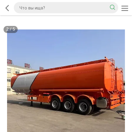
2
/
5