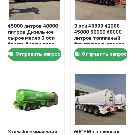
О нас
45000 литров 40000
3 оси 40000 42000
литров Дизельное
45000 50000 60000
Путешествие фабрики
сырое масло 3 оси
литров топливный
бензин Бензиновое
бак грузовик прицеп
масло Жидкое
бензин бензин
Отправить запрос
Отправить запрос
Проверка качества
топливо Танкерные
дизельное топливо
прицепы Танкерные
топливный бак
полуприцепы
топливный танкер
Контакт США
Спросите цитату
Подержанные самосвалы
3 оси Алюминиевый
60CBM топливный
Используемые тележки Tipper