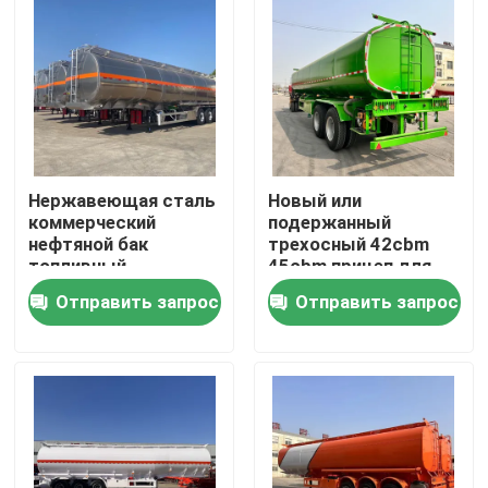
Нержавеющая сталь
Новый или
коммерческий
подержанный
нефтяной бак
трехосный 42cbm
топливный
45cbm прицеп для
полуприцеп 50
нефтяного танкера
Отправить запрос
Отправить запрос
квадратный жидкий
топливный бак
бак грузовик
полуприцеп
Дом
транспортное
средство
Продукты
Видео