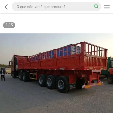
2
/
5