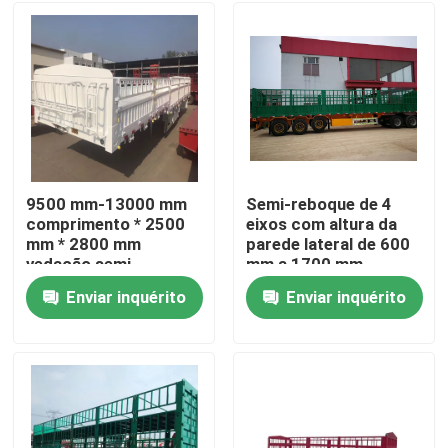
9500 mm-13000 mm
Semi-reboque de 4
comprimento * 2500
eixos com altura da
mm * 2800 mm
parede lateral de 600
vedação semi-
mm a 1700 mm
reboque com
Enviar inquérito
Enviar inquérito
suspensão mecânica
Casa
Produtos
Vídeos