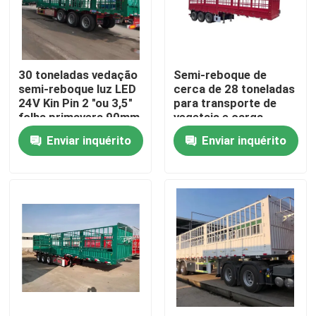
Sobre nós
30 toneladas vedação
Semi-reboque de
Excursão da fábrica
semi-reboque luz LED
cerca de 28 toneladas
24V Kin Pin 2 "ou 3,5"
para transporte de
folha primavera 90mm
vegetais e carga
Controle da qualidade
* 13mm * 10 camada
Enviar inquérito
Enviar inquérito
Contato E.U.
Peça umas citações
Caminhões basculantes usados
Tipper Trucks usada