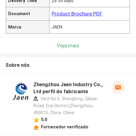
Delivery Time
25-35 days
Product Brochure PDF
Document
Marca
JAEN
Veja mais
Sobre nós
Zhengzhou Jaen Industry Co.,
Ltd perfil do fabricante
Yard No.5, Shenglong, Qiliyan
Road, Erqi District,Zhengzhou,
450015, China ,China
5.0
Fornecedor verificado