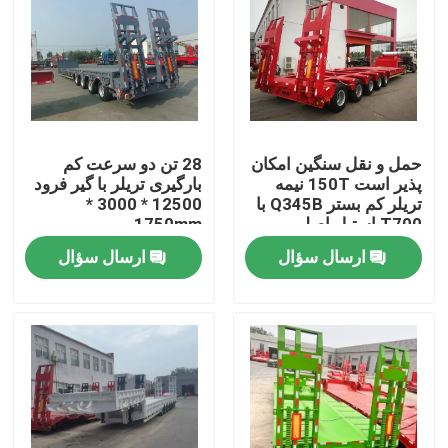
حمل و نقل سنگین امکان
28 تن دو سرعت کم
پذیر است 150T نیمه
بارگیری تریلر با گیر فرود
تریلر کم بستر Q345B با
12500 * 3000 *
T700 استیل اصلی
1750mm
ارسال سؤال
ارسال سؤال
صفحه اصلی
محصولات
فیلم های