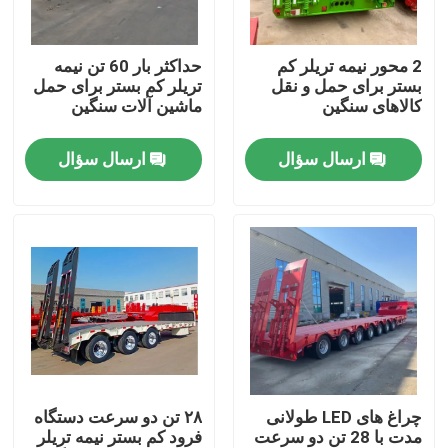
درباره ما
2 محور نیمه تریلر کم
حداکثر بار 60 تن نیمه
بستر برای حمل و نقل
تریلر کم بستر برای حمل
کالاهای سنگین
ماشین آلات سنگین
تور کارخانه
ارسال سؤال
ارسال سؤال
کنترل کیفیت
با ما تماس بگیرید
درخواست نقل قول
کامیون های زباله برداری استفاده شده
چراغ های LED طولانی
۲۸ تن دو سرعت دستگاه
مدت با 28 تن دو سرعت
فرود کم بستر نیمه تریلر
کامیون های تخلیه کننده دست دوم