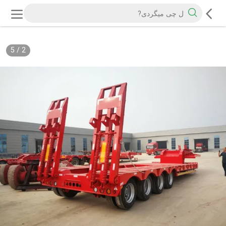
5
/
2