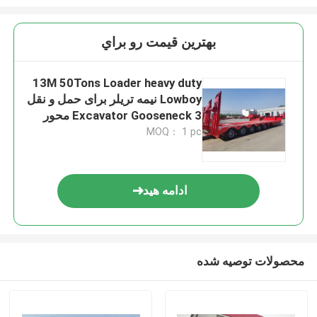
بهترين قيمت رو براي
13M 50Tons Loader heavy duty
Lowboy نیمه تریلر برای حمل و نقل
Excavator Gooseneck 3 محور
بستر پایین
MOQ： 1 pc
ادامه هید
محصولات توصیه شده