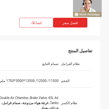
افضل سعر
ﺎﺘﺼﻟ ﺍﻶﻧ
تفاصيل المنتج
نظام الفرامل
صمام التتابع
الحجم
11500/ 12500/ 13500*3000*1750 ملم
Double Air Chamber, Brake Valve, 45L Air
نظام الكسر
Tanks;
غرفة هواء مزدوجة، صمام فرامل،
خزانات هواء