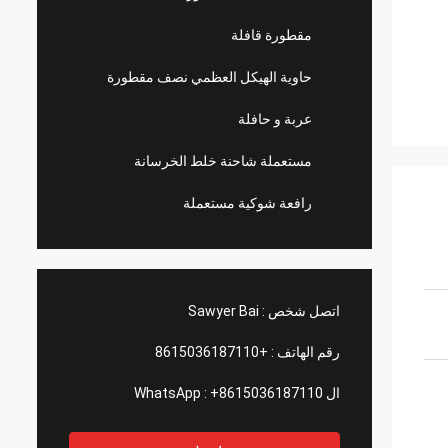
مقطورة قافلة
حاوية الهيكل العظمي نصف مقطورة
عربة و حافلة
مستعملة شاحنة خلط الخرسانة
رافعة شوكية مستعملة
اتصل شخص :
Sawyer Bai
رقم الهاتف :
+8615036187110
ال WhatsApp :
+8615036187110