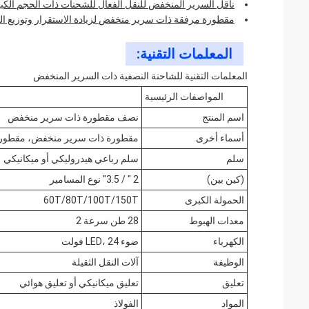
ناقل السرير المنخفض للنقل الفعال للشحنات ذات الحجم الكبير
مقطورة مرفقة ذات سرير منخفض لزيادة الاستقرار وتوزيع ال
المعلمات التقنية:
المعلمات التقنية للشاحنة النصفية ذات السرير المنخفض
المواصفات الرئيسية
اسم المنتج
نصف مقطورة ذات سرير منخفض
أسماء أخرى
مقطورة ذات سرير منخفض، مقطورة
سلم
سلم رباعي هيدروليكي أو ميكانيكي
(كين بين)
2 " / 3.5" نوع المسامير
الحمولة الكبرى
60T/80T/100T/150T
معدات الهبوط
28 طن سرعة 2
الكهرباء
ضوء LED، 24 فولت
الوظيفة
آلات النقل الثقيلة
تعليق
تعليق ميكانيكي أو تعليق هوائي
المواد
الفولاذ