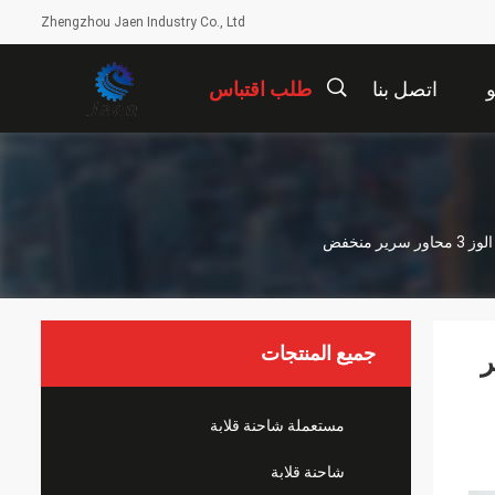
Zhengzhou Jaen Industry Co., Ltd
اتصل بنا
طلب اقتباس
描
述
جميع المنتجات
ور سرير
مستعملة شاحنة قلابة
شاحنة قلابة