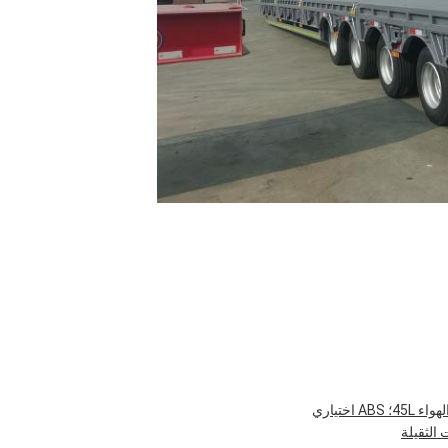
ختياري
الثقيلة