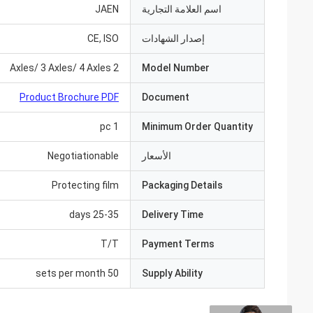
اسم العلامة التجارية
JAEN
إصدار الشهادات
CE, ISO
2 Axles/ 3 Axles/ 4 Axles
Model Number
Product Brochure PDF
Document
1 pc
Minimum Order Quantity
الأسعار
Negotiationable
Protecting film
Packaging Details
25-35 days
Delivery Time
T/T
Payment Terms
50 sets per month
Supply Ability