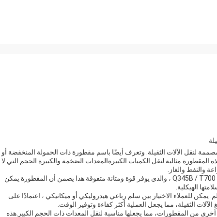
لة
لنقل الآلات الثقيلة. وتعرف أيضًا باسم مقطورة ذات الحمولة المنخفضة أو
المقطورة مثالية لنقل الكميات الكبيرةالمعدات الضخمة والكبيرة الحجم التي لا
عة والنفط والغاز.
يتم تصنيع الحزمة الرئيسية للشاحنة من الجودة العالية من الصلب Q345B / T700 ، والذي يوفر قوة ومتانة متفوقة.هذا يضمن أن المقطورة يمكن
تها الهيكلية.
يمكن للعملاء الاختيار بين سلم رباعي هيدروليكي أو ميكانيكي ، اعتمادًا على
لآلات الثقيلة، مما يجعل العملية أكثر كفاءة وتوفير الوقت.
خرى من المقطورات، مما يجعلها مناسبة لنقل المعدات ذات الحجم الكبير.هذه