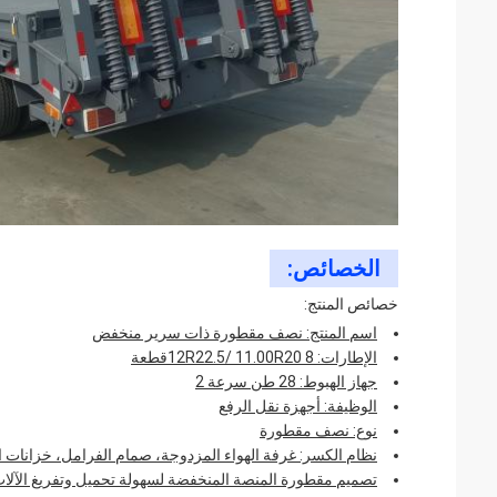
الخصائص:
خصائص المنتج:
اسم المنتج: نصف مقطورة ذات سرير منخفض
الإطارات: 12R22.5/ 11.00R20 8قطعة
جهاز الهبوط: 28 طن سرعة 2
الوظيفة: أجهزة نقل الرفع
نوع: نصف مقطورة
نظام الكسر: غرفة الهواء المزدوجة، صمام الفرامل، خزانات الهواء 45L؛ ABS ا
تصميم مقطورة المنصة المنخفضة لسهولة تحميل وتفريغ الآلات 