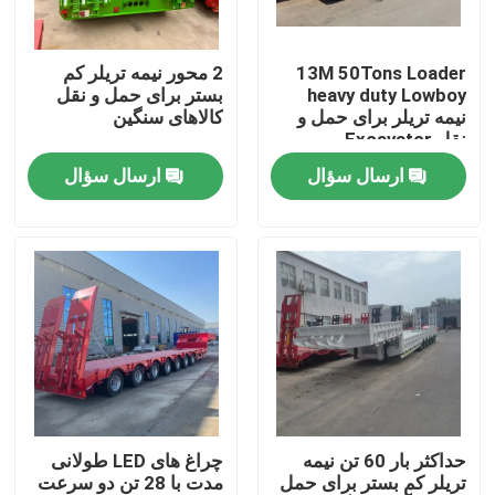
درباره ما
13M 50Tons Loader
2 محور نیمه تریلر کم
heavy duty Lowboy
بستر برای حمل و نقل
نیمه تریلر برای حمل و
کالاهای سنگین
تور کارخانه
نقل Excavator
Gooseneck 3 محور
ارسال سؤال
ارسال سؤال
بستر پایین
کنترل کیفیت
با ما تماس بگیرید
درخواست نقل قول
کامیون های زباله برداری استفاده شده
حداکثر بار 60 تن نیمه
چراغ های LED طولانی
تریلر کم بستر برای حمل
مدت با 28 تن دو سرعت
کامیون های تخلیه کننده دست دوم