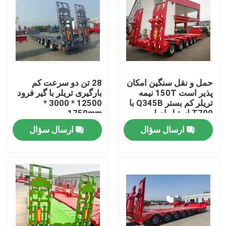
حمل و نقل سنگین امکان
28 تن دو سرعت کم
پذیر است 150T نیمه
بارگیری تریلر با گیر فرود
تریلر کم بستر Q345B با
12500 * 3000 *
T700 استیل اصلی
1750mm
ارسال سؤال
ارسال سؤال
صفحه اصلی
محصولات
فیلم های