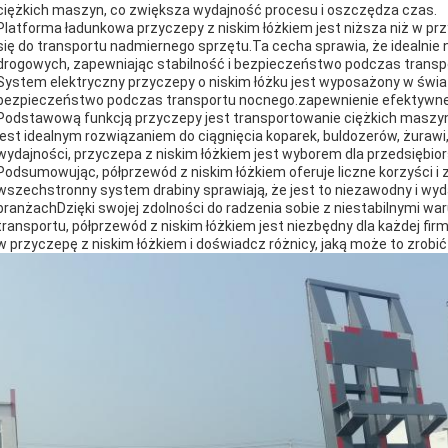
ciężkich maszyn, co zwiększa wydajność procesu i oszczędza czas.
Platforma ładunkowa przyczepy z niskim łóżkiem jest niższa niż w pr
się do transportu nadmiernego sprzętu.Ta cecha sprawia, że idealnie
drogowych, zapewniając stabilność i bezpieczeństwo podczas transp
System elektryczny przyczepy o niskim łóżku jest wyposażony w świa
bezpieczeństwo podczas transportu nocnego.zapewnienie efektywnej 
Podstawową funkcją przyczepy jest transportowanie ciężkich maszyn. J
jest idealnym rozwiązaniem do ciągnięcia koparek, buldozerów, żurawi,D
wydajności, przyczepa z niskim łóżkiem jest wyborem dla przedsiębio
Podsumowując, półprzewód z niskim łóżkiem oferuje liczne korzyści i 
wszechstronny system drabiny sprawiają, że jest to niezawodny i wyd
branżachDzięki swojej zdolności do radzenia sobie z niestabilnymi w
transportu, półprzewód z niskim łóżkiem jest niezbędny dla każdej fi
w przyczepę z niskim łóżkiem i doświadcz różnicy, jaką może to zrobić