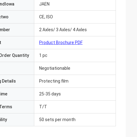
ndlowa
JAEN
ctwo
CE, ISO
umber
2 Axles/ 3 Axles/ 4 Axles
t
Product Brochure PDF
Order Quantity
1 pc
Negotiationable
 Details
Protecting film
Time
25-35 days
Terms
T/T
lity
50 sets per month