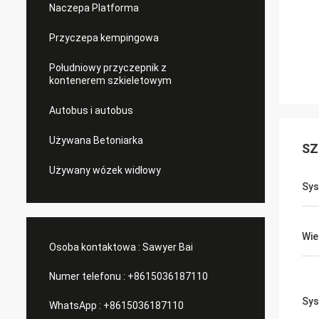
Naczepa Platforma
Przyczepa kempingowa
Południowy przyczepnik z
kontenerem szkieletowym
Autobus i autobus
Używana Betoniarka
SZ
Używany wózek widłowy
Sys
Wie
Osoba kontaktowa :
Sawyer Bai
Numer telefonu :
+8615036187110
Sys
WhatsApp :
+8615036187110