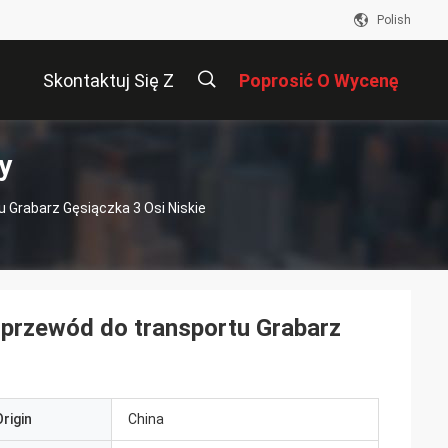
Polish
Skontaktuj Się Z
Poprosić O Wycenę
y
Nami
描
Grabarz Gęsiączka 3 Osi Niskie
述
przewód do transportu Grabarz
rigin
China