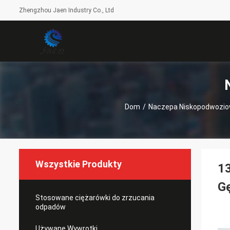
Zhengzhou Jaen Industry Co., Ltd
Dom
/
Naczepa Niskopodwozi
Wszystkie Produkty
1
Gę
Stosowane ciężarówki do zrzucania
odpadów
Używane Wywrotki