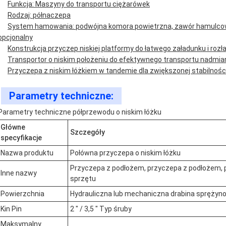
Funkcja: Maszyny do transportu ciężarówek
Rodzaj: półnaczepa
System hamowania: podwójna komora powietrzna, zawór hamulcowy,
opcjonalny
Konstrukcja przyczep niskiej platformy do łatwego załadunku i roz
Transportor o niskim położeniu do efektywnego transportu nadmiar
Przyczepa z niskim łóżkiem w tandemie dla zwiększonej stabilności
Parametry techniczne:
Parametry techniczne półprzewodu o niskim łóżku
Główne
Szczegóły
specyfikacje
Nazwa produktu
Połówna przyczepa o niskim łóżku
Przyczepa z podłożem, przyczepa z podłożem, p
Inne nazwy
sprzętu
Powierzchnia
Hydrauliczna lub mechaniczna drabina sprężyn
Kin Pin
2 " / 3,5 " Typ śruby
Maksymalny