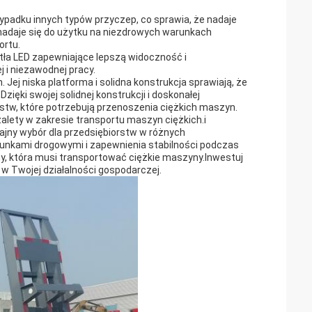
zypadku innych typów przyczep, co sprawia, że nadaje
 nadaje się do użytku na niezdrowych warunkach
ortu.
tła LED zapewniające lepszą widoczność i
i niezawodnej pracy.
ej niska platforma i solidna konstrukcja sprawiają, że
zięki swojej solidnej konstrukcji i doskonałej
rstw, które potrzebują przenoszenia ciężkich maszyn.
zalety w zakresie transportu maszyn ciężkich.i
ajny wybór dla przedsiębiorstw w różnych
arunkami drogowymi i zapewnienia stabilności podczas
rmy, która musi transportować ciężkie maszyny.Inwestuj
 w Twojej działalności gospodarczej.