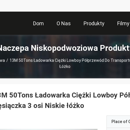
Dom
O Nas
Produkty
Filmy
Naczepa Niskopodwoziowa Produkt
owa
/
13M 50Tons Ładowarka Ciężki Lowboy Półprzewód Do Transportu 
Łóżko
3M 50Tons Ładowarka Ciężki Lowboy Pół
siączka 3 osi Niskie łóżko
Place of O