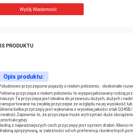
Wyślij Wiadomość
IS PRODUKTU
Opis produktu:
Południowo przyczepione pojazdy o niskim położeniu - doskonałe rozw
Połówna przyczepa o niskim położeniu to wyspecjalizowany rodzaj pr
maszyn.Ta przyczepa jest idealna do przewozu dużych, dużych i nadm
transportowane na zwykłej przyczepie ze względu na jej wysokość lub 
Główna belka przyczepy jest wykonana z wysokiej jakości stali Q345
trwałość.Zapewnia to, że przyczepa może wytrzymać duże obciążenia 
konstrukcyjnej.
Jedną z najważniejszych cech przyczepy jest system drabin. Klienci
drabiną sprężynową, w zależności od ich preferencji i konkretnych po