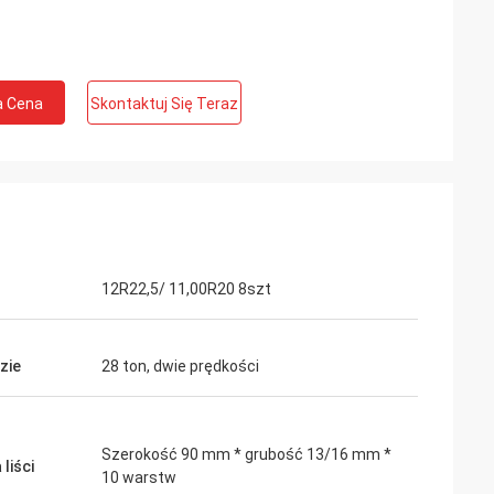
a Cena
Skontaktuj Się Teraz
12R22,5/ 11,00R20 8szt
zie
28 ton, dwie prędkości
Szerokość 90 mm * grubość 13/16 mm *
liści
10 warstw