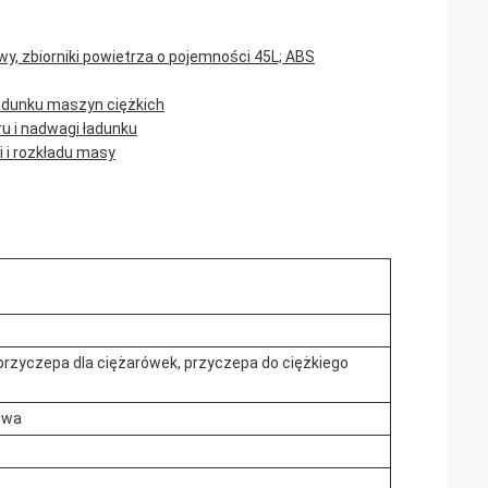
 zbiorniki powietrza o pojemności 45L; ABS
ładunku maszyn ciężkich
u i nadwagi ładunku
 i rozkładu masy
rzyczepa dla ciężarówek, przyczepa do ciężkiego
owa