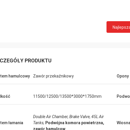
Najlepsz
CZEGÓŁY PRODUKTU
tem hamulcowy
Zawór przekaźnikowy
Opony
lkość
11500/12500/13500*3000*1750mm
Podwo
Double Air Chamber, Brake Valve, 45L Air
tem łamania
Tanks;
Podwójna komora powietrzna,
Wiosna 
zawór hamulcow