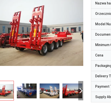
Nazwa ha
Orzeczni
Model N
Documen
Minimum 
Cena
Packaging
Delivery 
Payment 
Supply Abi