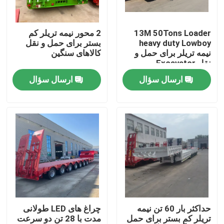
درباره ما
13M 50Tons Loader
2 محور نیمه تریلر کم
heavy duty Lowboy
بستر برای حمل و نقل
نیمه تریلر برای حمل و
کالاهای سنگین
تور کارخانه
نقل Excavator
Gooseneck 3 محور
ارسال سؤال
ارسال سؤال
بستر پایین
کنترل کیفیت
با ما تماس بگیرید
درخواست نقل قول
کامیون های زباله برداری استفاده شده
حداکثر بار 60 تن نیمه
چراغ های LED طولانی
تریلر کم بستر برای حمل
مدت با 28 تن دو سرعت
کامیون های تخلیه کننده دست دوم