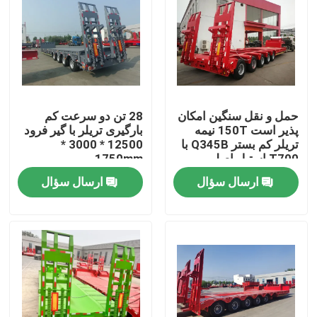
حمل و نقل سنگین امکان
28 تن دو سرعت کم
پذیر است 150T نیمه
بارگیری تریلر با گیر فرود
تریلر کم بستر Q345B با
12500 * 3000 *
T700 استیل اصلی
1750mm
ارسال سؤال
ارسال سؤال
صفحه اصلی
محصولات
فیلم های