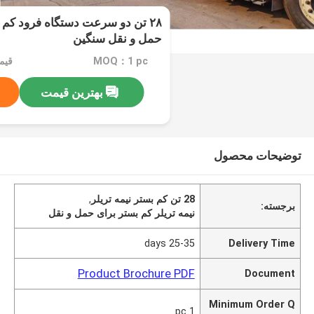
۲۸ تن دو سرعت دستگاه فرود کم ب
حمل و نقل سنگین
MOQ：1 pc
قیمت：ble
بهترین قیمت
توضیحات محصول
28 تن کم بستر نیمه تریلر
,
برجسته:
نیمه تریلر کم بستر برای حمل و نقل
25-35 days
Delivery Time
Product Brochure PDF
Document
Minimum Order Q
1 pc