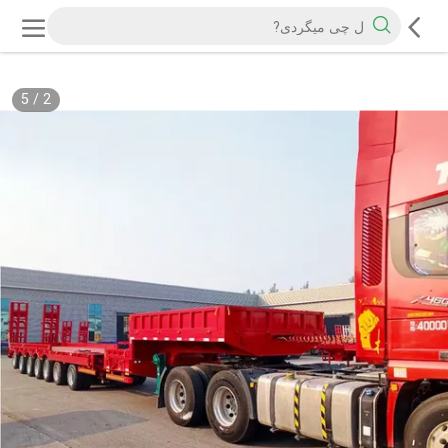
5
/
2