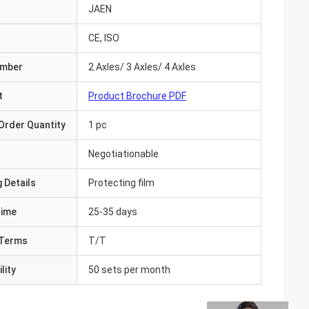
JAEN
CE, ISO
umber
2 Axles/ 3 Axles/ 4 Axles
t
Product Brochure PDF
Order Quantity
1 pc
Negotiationable
 Details
Protecting film
Time
25-35 days
Terms
T/T
lity
50 sets per month