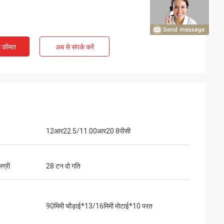
ी कीमत
अब से संपर्क करें
12आर22.5/11.00आर20 8पीसी
मग्री
28 टन दो गति
90मिमी चौड़ाई*13/16मिमी मोटाई*10 परत