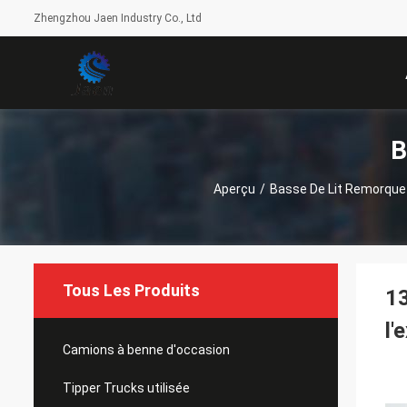
Zhengzhou Jaen Industry Co., Ltd
B
Aperçu
/
Basse De Lit Remorque
Tous Les Produits
13
l'
Camions à benne d'occasion
Tipper Trucks utilisée