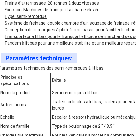
Trains d'atterrissage: 28 tonnes à deux vitesses
Fonction: Machines de transport à charge élevée
Type: semi-remorque
Système de freinage: double chambre d'air, soupape de freinage, rés
Conception de remorques à plateforme basse pour faciliter le ch
Transporteur à lit bas pour le transport efficace de marchandises
Tandem à lit bas pour une meilleure stabilité et une meilleure répart
Paramètres techniques:
Paramètres techniques des semi-remorques à lit bas
Principales
Détails
spécifications
Nom du produit
Semi-remorque à lit bas
Trailers articulés à lit bas, trailers pour e
Autres noms
lourds
Échelle
Escalier à ressort hydraulique ou mécaniq
Nom de famille
Type de boulonnage de 2 " / 3,5 "
Charge utile maximale
Pour les véhicules à moteur à combustion