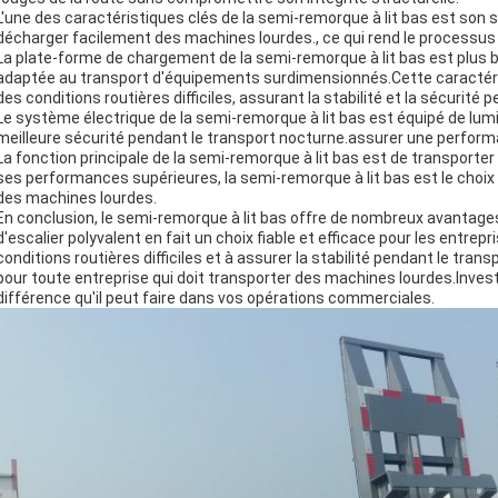
L'une des caractéristiques clés de la semi-remorque à lit bas est son 
décharger facilement des machines lourdes., ce qui rend le processus
La plate-forme de chargement de la semi-remorque à lit bas est plus b
adaptée au transport d'équipements surdimensionnés.Cette caractérist
des conditions routières difficiles, assurant la stabilité et la sécurité 
Le système électrique de la semi-remorque à lit bas est équipé de lumiè
meilleure sécurité pendant le transport nocturne.assurer une performa
La fonction principale de la semi-remorque à lit bas est de transport
ses performances supérieures, la semi-remorque à lit bas est le choix 
des machines lourdes.
En conclusion, le semi-remorque à lit bas offre de nombreux avantage
d'escalier polyvalent en fait un choix fiable et efficace pour les entrep
conditions routières difficiles et à assurer la stabilité pendant le tran
pour toute entreprise qui doit transporter des machines lourdes.Inves
différence qu'il peut faire dans vos opérations commerciales.