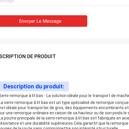
Envoyer Le Message
SCRIPTION DE PRODUIT
Description du produit:
Semi-remorque à lit bas - La solution idéale pour le transport de mach
La semi-remorque à lit bas est un type spécialisé de remorque conçu
est idéale pour transporter de gros, des équipements encombrants et
sur une remorque ordinaire en raison de sa hauteur ou de son poids.le sec
La poutre principale de la semi-remorque à lit bas est fabriquée en ac
résistance et une durabilité supérieures.Cela garantit que la remorqu
rouges de la route sans compromettre son intégrité structurelle.