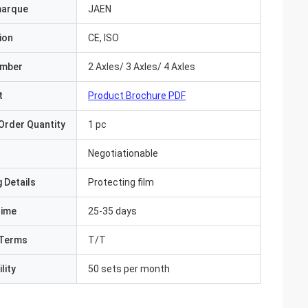
marque
JAEN
ion
CE, ISO
umber
2 Axles/ 3 Axles/ 4 Axles
t
Product Brochure PDF
Order Quantity
1 pc
Negotiationable
 Details
Protecting film
Time
25-35 days
Terms
T/T
lity
50 sets per month