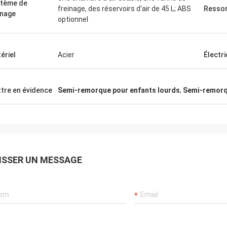
tème de
freinage, des réservoirs d'air de 45 L; ABS
Ressor
inage
optionnel
ériel
Acier
Électri
tre en évidence
Semi-remorque pour enfants lourds
,
Semi-remorqu
ISSER UN MESSAGE