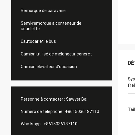
Remorque de caravane
Semi-remorque à conteneur de
squelette
L'autocar et le bus
Camion utilisé de mélangeur concret
DÉ
Camion élévateur d'occasion
Sys
fre
Personne à contacter :
Sawyer Bai
Tail
Numéro de téléphone :
+8615036187110
Whatsapp :
+8615036187110