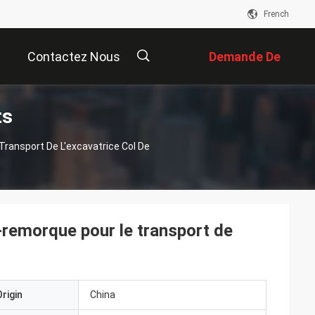
French
Contactez Nous
Demande De
ts
Soumission
描
ansport De L'excavatrice Col De
述
emorque pour le transport de
rigin
China