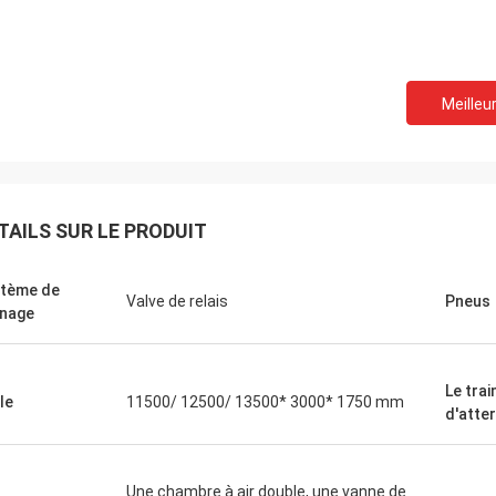
Meilleur
TAILS SUR LE PRODUIT
tème de
Valve de relais
Pneus
inage
Le trai
le
11500/ 12500/ 13500* 3000* 1750 mm
d'atte
Une chambre à air double, une vanne de