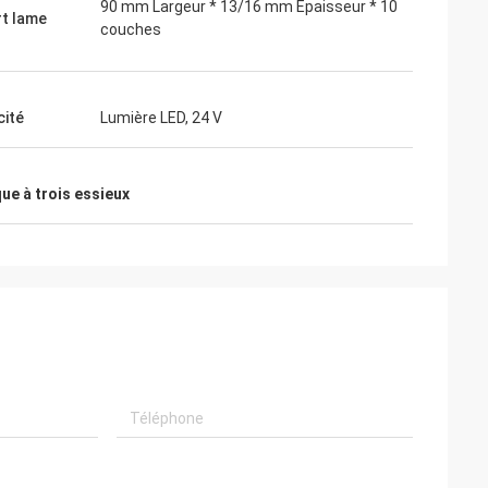
90 mm Largeur * 13/16 mm Épaisseur * 10
t lame
couches
cité
Lumière LED, 24 V
e à trois essieux