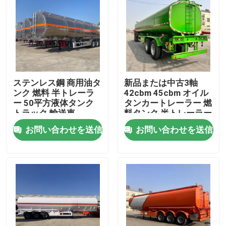
ステンレス鋼 商用油タ
新品または中古3軸
ンク 燃料 半トレーラ
42cbm 45cbm オイル
ー 50平方液体タンク
タンカートレーラー 燃
トラック 輸送車
料タンク 半トレーラー
お問い合わせを送信
お問い合わせを送信
家
プロダクト
ビデオ