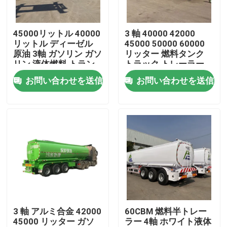
私達について
45000リットル 40000
3 軸 40000 42000
リットル ディーゼル
45000 50000 60000
原油 3軸 ガソリン ガソ
リッター 燃料タンク
工場旅行
リン 液体燃料 トラン
トラック トレーラー
カー トレーラー タン
ガソリン ガソリン デ
お問い合わせを送信
お問い合わせを送信
ク 半トレーラー
ィーゼル 油タンク 燃
品質管理
料タンク
接触米国
引用を要求しなさい
中古ダンプトラック
3 軸 アルミ合金 42000
60CBM 燃料半トレー
45000 リッター ガソ
ラー 4軸 ホワイト液体
使用されたダンプカー トラック