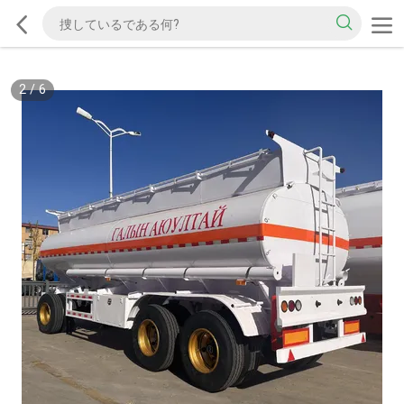
2
/
6