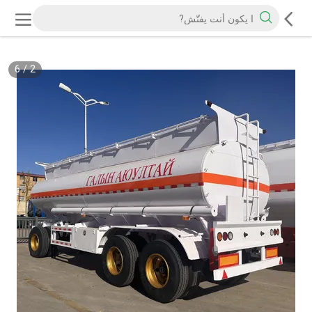
6
/
2