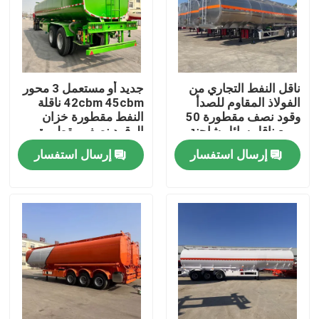
ناقل النفط التجاري من
جديد أو مستعمل 3 محور
الفولاذ المقاوم للصدأ
42cbm 45cbm ناقلة
وقود نصف مقطورة 50
النفط مقطورة خزان
مربع ناقل سائل شاحنة
الوقود نصف مقطورة
نقل
إرسال استفسار
إرسال استفسار
منزل
منتجات
أشرطة فيديو