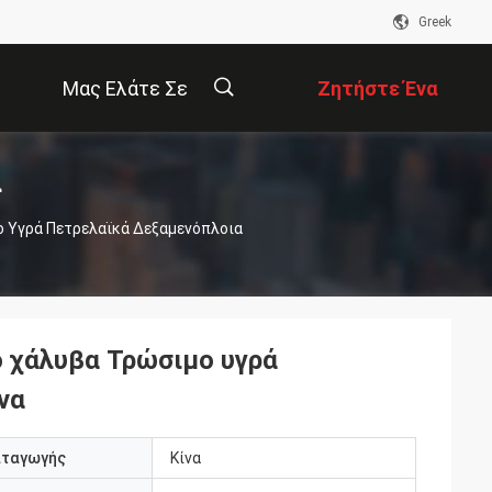
Greek
Μας Ελάτε Σε
Ζητήστε Ένα
α
Επαφή Με
Απόσπασμα
描
ο Υγρά Πετρελαϊκά Δεξαμενόπλοια
述
ο χάλυβα Τρώσιμο υγρά
να
αταγωγής
Κίνα