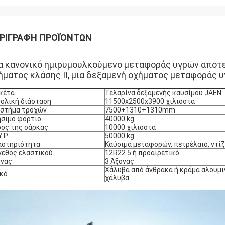
ΡΙΓΡΑΦΉ ΠΡΟΪΌΝΤΩΝ
α κανονικό ημιρυμουλκούμενο μεταφοράς υγρών αποτε
ήματος κλάσης ΙΙ, μια δεξαμενή οχήματος μεταφοράς υγ
κέτα
Τελαρίνα δεξαμενής καυσίμου JAEN
ολική διάσταση
11500x2500x3900 χιλιοστά
αστήμα τροχών
7500+1310+1310mm
σιμο φορτίο
40000 kg
ος της σάρκας
10000 χιλιοστά
Υ.Ρ.
50000 kg
αστηριότητα
Καύσιμα μεταφορών, πετρέλαιο, ντί
εθος ελαστικού
12R22.5 ή προαιρετικό
ονας
3 Άξονας
Χάλυβα από άνθρακα ή κράμα αλουμι
κό
χάλυβα