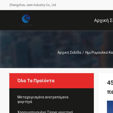
Zhengzhou Jaen Industry Co., Ltd
Αρχική Σ
Αρχική Σελίδα
/
Ημι Ρυμουλκό Κ
Όλα Τα Προϊόντα
4
π
Μεταχειρισμένα ανατρεπόμενα
φορτηγά
Χρησιμοποιημένα Tipper φορτηγά