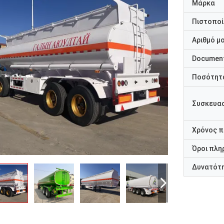
Μάρκα
Πιστοποί
Αριθμό μ
Documen
Ποσότητα
Συσκευασ
Χρόνος 
Όροι πλη
Δυνατότ