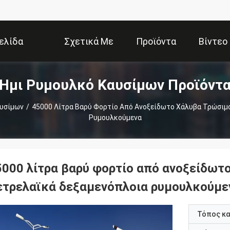
ελίδα
Σχετικά Με
Προϊόντα
Βίντεο
Ημι Ρυμουλκό Καυσίμων Προϊόντ
Εμάς
αυσίμων
/
45000 Λίτρα Βαρύ Φορτίο Από Ανοξείδωτο Χάλυβα Τρώσιμ
Ρυμουλκούμενα
5000 λίτρα βαρύ φορτίο από ανοξείδωτ
ετρελαϊκά δεξαμενόπλοια ρυμουλκούμε
Τόπος κ