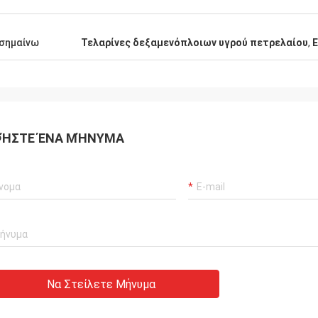
σημαίνω
Τελαρίνες δεξαμενόπλοιων υγρού πετρελαίου
,
ΉΣΤΕ ΈΝΑ ΜΉΝΥΜΑ
Να Στείλετε Μήνυμα