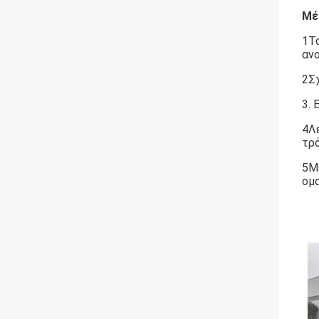
Μέ
1Το
αν
2Σχ
3. 
4Λε
τρό
5Μ
ομ