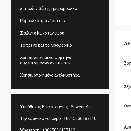
επίπεδης βάσης ημι ρυμουλκό
Ρυμουλκό τροχόσπιτων
Σκελετό Κωνσταντίνου
ΛΕ
Το τρένο και το λεωφορείο
Χρησιμοποιημένο φορτηγό
συγκεκριμένων αναμικτών
Ζω
Χρησιμοποιημένο ανελκυστήρα
Άξ
Ον
Υπεύθυνος Επικοινωνίας :
Sawyer Bai
Τηλεφωνικό νούμερο :
+8615036187110
Αν
Whatsapp :
+8615036187110