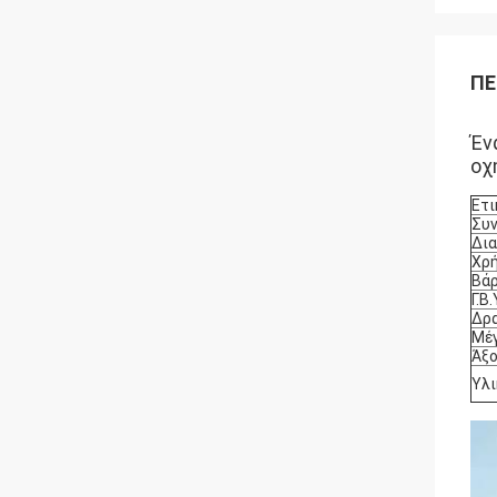
ΠΕ
Έν
οχ
Ετι
Συν
Δι
Χρή
Βάρ
Γ.Β.
Δρ
Μέγ
Άξ
Υλι