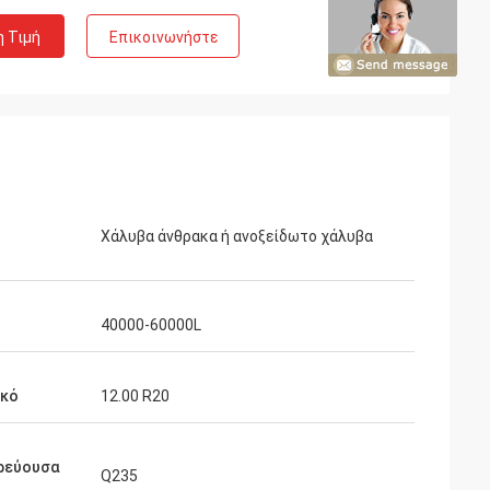
η Τιμή
Επικοινωνήστε
Χάλυβα άνθρακα ή ανοξείδωτο χάλυβα
40000-60000L
ικό
12.00 R20
ρεύουσα
Q235