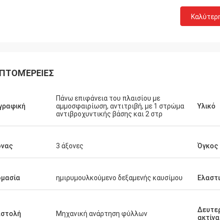
Καλύτερ
ΠΤΟΜΈΡΕΙΕΣ
Πάνω επιφάνεια του πλαισίου με
γραφική
αμμοσφαιρίωση, αντιτριβή, με 1 στρώμα
Υλικό
αντιβροχυντικής βάσης και 2 στρ
ονας
3 άξονες
Όγκος
ομασία
ημιρυμουλκούμενο δεξαμενής καυσίμου
Ελαστ
Δευτε
αστολή
Μηχανική ανάρτηση φύλλων
ακτίνα