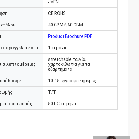
JAEN
ηση
CE ROHS
οντέλου
40 CBM ή 60 CBM
t
Product Brochure PDF
 παραγγελίας min
1 τεμάχιο
stretchable ταινία,
ία λεπτομέρειες
χαρτοκιβώτια για τα
εξαρτήματα
παράδοσης
10-15 εργάσιμες ημέρες
ρωμής
Τ/Τ
ητα προσφοράς
50 PC το μήνα