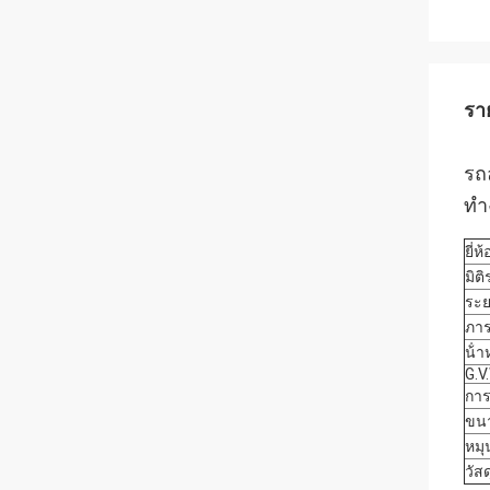
รา
รถ
ทํ
ยี่ห้
มิต
ระย
ภา
น้ํา
G.V
การ
ขน
หม
วัสด