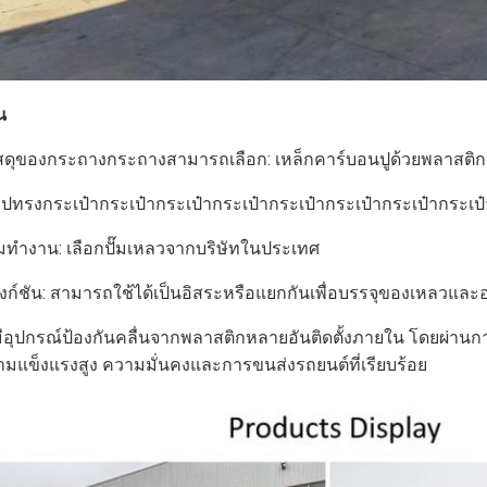
น
สดุของกระถางกระถางสามารถเลือก: เหล็กคาร์บอนปูด้วยพลาสติกห
รูปทรงกระเป๋ากระเป๋ากระเป๋ากระเป๋ากระเป๋ากระเป๋ากระเป๋ากระเป
๊มทํางาน: เลือกปั๊มเหลวจากบริษัทในประเทศ
ังก์ชัน: สามารถใช้ได้เป็นอิสระหรือแยกกันเพื่อบรรจุของเหลวแล
มีอุปกรณ์ป้องกันคลื่นจากพลาสติกหลายอันติดตั้งภายใน โดยผ่า
มแข็งแรงสูง ความมั่นคงและการขนส่งรถยนต์ที่เรียบร้อย