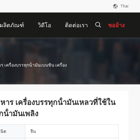
Thai
ผลิตภัณฑ์
วิดีโอ
ติดต่อเรา
ขออ้าง
描
 เครื่องบรรทุกน้ํามันเบนซิน เครื่อง
述
หาร เครื่องบรรทุกน้ํามันเหลวที่ใช้ใน
น้ํามันเพลิง
เนิด
จีน