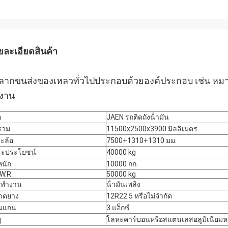
ยละเอียดสินค้า
ลากขนส่งของเหลวทั่วไปประกอบด้วยองค์ประกอบ เช่น หมาก
างาน
อ
JAEN รถติดถังน้ํามัน
ิรวม
11500x2500x3900 มิลลิเมตร
ะล้อ
7500+1310+1310 มม.
ระประโยชน์
40000 kg
หนัก
10000 กก.
.W.R.
50000 kg
ทํางาน
น้ํามันเพลิง
าดยาง
12R22.5 หรือไม่จํากัด
ุนแกน
3 แอ็กซ์
ุ
โลหะคาร์บอนหรือสแตนเลสอลูมิเนียม