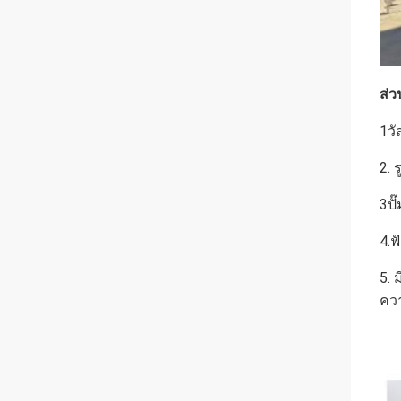
ส่ว
1วั
2. 
3ปั
4.ฟ
5. 
ควา