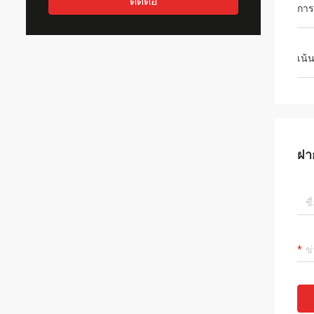
ติดต่อ
การ
เน้
ฝา