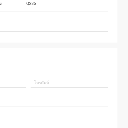
ง
Q235
ก