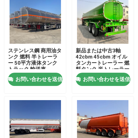
ステンレス鋼 商用油タ
新品または中古3軸
ンク 燃料 半トレーラ
42cbm 45cbm オイル
ー 50平方液体タンク
タンカートレーラー 燃
トラック 輸送車
料タンク 半トレーラー
お問い合わせを送信
お問い合わせを送信
家
プロダクト
ビデオ