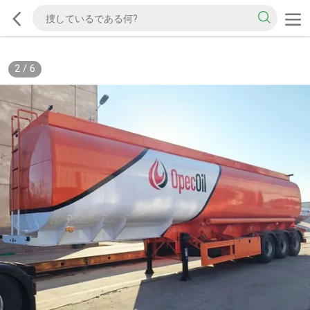
2
/
6