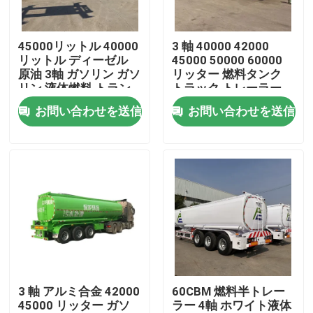
私達について
45000リットル 40000
3 軸 40000 42000
リットル ディーゼル
45000 50000 60000
原油 3軸 ガソリン ガソ
リッター 燃料タンク
工場旅行
リン 液体燃料 トラン
トラック トレーラー
カー トレーラー タン
ガソリン ガソリン デ
お問い合わせを送信
お問い合わせを送信
ク 半トレーラー
ィーゼル 油タンク 燃
品質管理
料タンク
接触米国
引用を要求しなさい
中古ダンプトラック
3 軸 アルミ合金 42000
60CBM 燃料半トレー
45000 リッター ガソ
ラー 4軸 ホワイト液体
使用されたダンプカー トラック