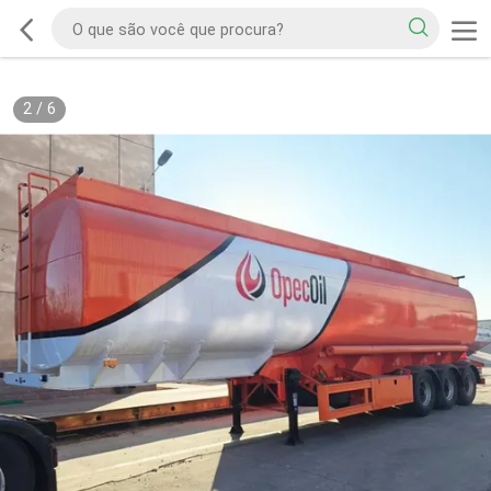
2
/
6