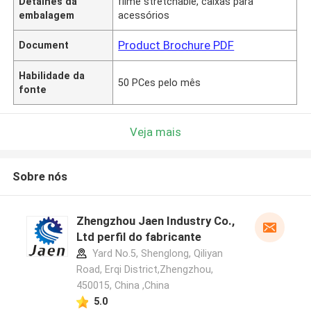
Detalhes da
filme stretchable, caixas para
embalagem
acessórios
Product Brochure PDF
Document
Habilidade da
50 PCes pelo mês
fonte
Veja mais
Sobre nós
Zhengzhou Jaen Industry Co.,
Ltd perfil do fabricante
Yard No.5, Shenglong, Qiliyan
Road, Erqi District,Zhengzhou,
450015, China ,China
5.0