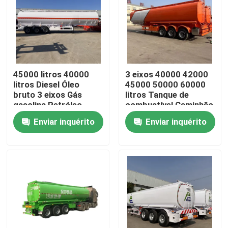
Sobre nós
Excursão da fábrica
45000 litros 40000
3 eixos 40000 42000
litros Diesel Óleo
45000 50000 60000
Controle da qualidade
bruto 3 eixos Gás
litros Tanque de
gasolina Petróleo
combustível Caminhão
combustível líquido
de carga Reboque
Enviar inquérito
Enviar inquérito
Cisterna Trailers
gasolina gasolina
Contato E.U.
Tanque Semi-trailers
diesel tanque de óleo
tanque de combustível
Peça umas citações
Caminhões basculantes usados
Tipper Trucks usada