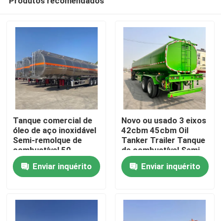
Produtos recomendados
Tanque comercial de
Novo ou usado 3 eixos
óleo de aço inoxidável
42cbm 45cbm Oil
Semi-remolque de
Tanker Trailer Tanque
combustível 50
de combustível Semi-
Casa
metros quadrados
trailer
Enviar inquérito
Enviar inquérito
Tanque de líquido
Camião de transporte
Produtos
Vídeos