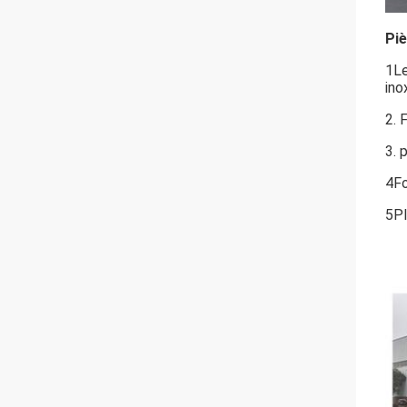
Pi
1Le
ino
2. 
3. 
4Fo
5Pl