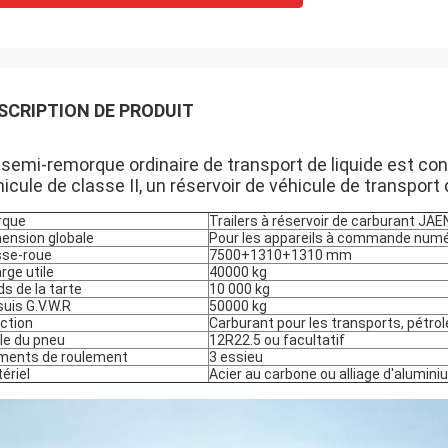
SCRIPTION DE PRODUIT
 semi-remorque ordinaire de transport de liquide est co
icule de classe II, un réservoir de véhicule de transport 
rque
Trailers à réservoir de carburant JAE
ension globale
Pour les appareils à commande numé
se-roue
7500+1310+1310 mm
rge utile
40000 kg
ds de la tarte
10 000 kg
suis G.V.W.R
50000 kg
ction
Carburant pour les transports, pétrole
lle du pneu
12R22.5 ou facultatif
ments de roulement
3 essieu
ériel
Acier au carbone ou alliage d'alumini