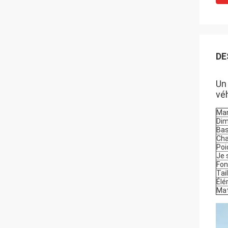
DE
Un
véh
Ma
Dim
Bas
Cha
Poi
Je 
Fon
Tai
Élé
Mat