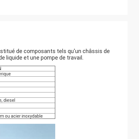
nstitué de composants tels qu'un châssis de
de liquide et une pompe de travail.
N
rique
, diesel
um ou acier inoxydable