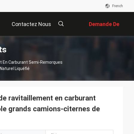
French
Contactez Nous
Demande De
ts
Soumission
描
ent En Carburant Semi-Remorques
aturel Liquéfié
述
de ravitaillement en carburant
le grands camions-citernes de