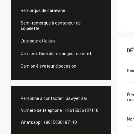
Remorque de caravane
Semi-remorque à conteneur de
squelette
L'autocar et le bus
DÉ
Camion utilisé de mélangeur concret
Camion élévateur d'occasion
Pei
Élé
Personne à contacter :
Sawyer Bai
rou
Numéro de téléphone :
+8615036187110
No
Whatsapp :
+8615036187110