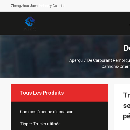
Zhengzhou Jaen Industry Co., Ltd
D
Aperçu
/
De Carburant Remorqu
Camions-Citern
Tous Les Produits
Tr
se
Camions à benne d'occasion
pé
Tipper Trucks utilisée