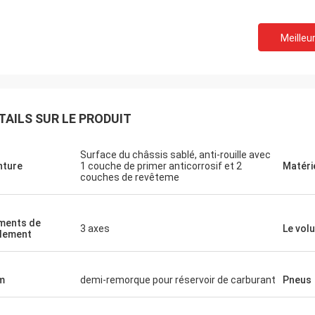
Meilleur
TAILS SUR LE PRODUIT
Surface du châssis sablé, anti-rouille avec
nture
1 couche de primer anticorrosif et 2
Matéri
couches de revêteme
ments de
3 axes
Le vol
lement
m
demi-remorque pour réservoir de carburant
Pneus