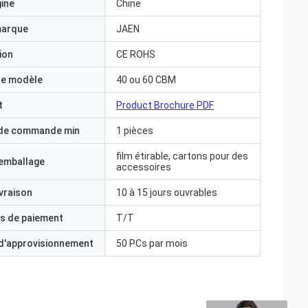
gine
Chine
marque
JAEN
ion
CE ROHS
e modèle
40 ou 60 CBM
t
Product Brochure PDF
 de commande min
1 pièces
film étirable, cartons pour des
'emballage
accessoires
ivraison
10 à 15 jours ouvrables
s de paiement
T/T
 d'approvisionnement
50 PCs par mois